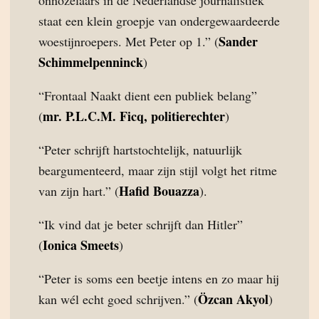
onnozelaars in de Nederlandse journalistiek
staat een klein groepje van ondergewaardeerde
Sander
woestijnroepers. Met Peter op 1.” (
Schimmelpenninck
)
“Frontaal Naakt dient een publiek belang”
mr. P.L.C.M. Ficq, politierechter
(
)
“Peter schrijft hartstochtelijk, natuurlijk
beargumenteerd, maar zijn stijl volgt het ritme
Hafid Bouazza
van zijn hart.” (
).
“Ik vind dat je beter schrijft dan Hitler”
Ionica Smeets
(
)
“Peter is soms een beetje intens en zo maar hij
Özcan Akyol
kan wél echt goed schrijven.” (
)