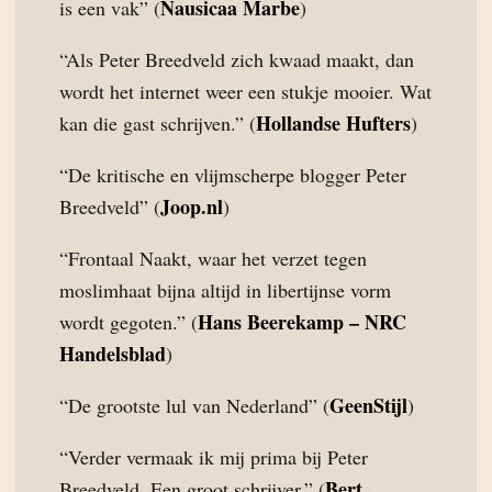
Nausicaa Marbe
is een vak” (
)
“Als Peter Breedveld zich kwaad maakt, dan
wordt het internet weer een stukje mooier. Wat
Hollandse Hufters
kan die gast schrijven.” (
)
“De kritische en vlijmscherpe blogger Peter
Joop.nl
Breedveld” (
)
“Frontaal Naakt, waar het verzet tegen
moslimhaat bijna altijd in libertijnse vorm
Hans Beerekamp – NRC
wordt gegoten.” (
Handelsblad
)
GeenStijl
“De grootste lul van Nederland” (
)
“Verder vermaak ik mij prima bij Peter
Bert
Breedveld. Een groot schrijver.” (