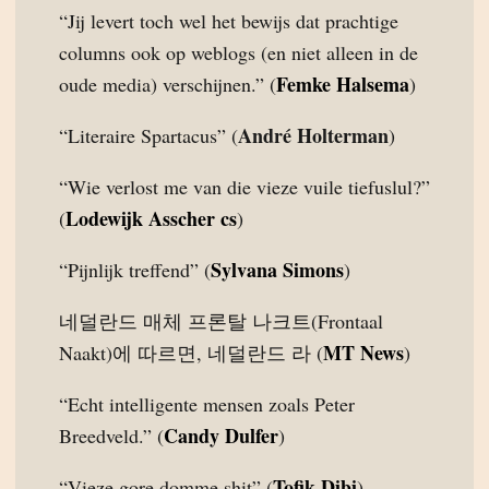
“Jij levert toch wel het bewijs dat prachtige
columns ook op weblogs (en niet alleen in de
Femke Halsema
oude media) verschijnen.” (
)
André Holterman
“Literaire Spartacus” (
)
“Wie verlost me van die vieze vuile tiefuslul?”
Lodewijk Asscher cs
(
)
Sylvana Simons
“Pijnlijk treffend” (
)
네덜란드 매체 프론탈 나크트(Frontaal
MT News
Naakt)에 따르면, 네덜란드 라 (
)
“Echt intelligente mensen zoals Peter
Candy Dulfer
Breedveld.” (
)
Tofik Dibi
“Vieze gore domme shit” (
)