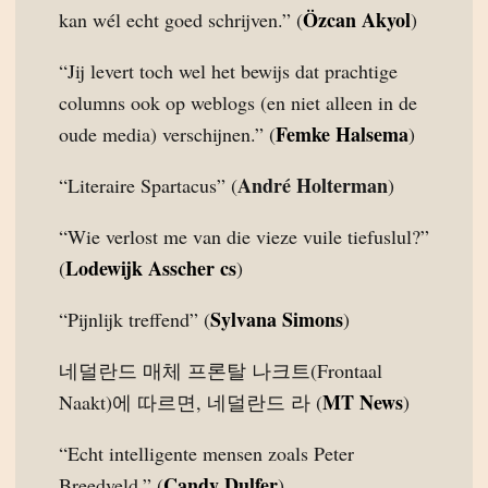
Özcan Akyol
kan wél echt goed schrijven.” (
)
“Jij levert toch wel het bewijs dat prachtige
columns ook op weblogs (en niet alleen in de
Femke Halsema
oude media) verschijnen.” (
)
André Holterman
“Literaire Spartacus” (
)
“Wie verlost me van die vieze vuile tiefuslul?”
Lodewijk Asscher cs
(
)
Sylvana Simons
“Pijnlijk treffend” (
)
네덜란드 매체 프론탈 나크트(Frontaal
MT News
Naakt)에 따르면, 네덜란드 라 (
)
“Echt intelligente mensen zoals Peter
Candy Dulfer
Breedveld.” (
)