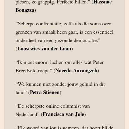
Hassnae
piesen, zo grappig. Perfecte billen.” (
Bouazza
)
“Scherpe confrontatie, zelfs als die soms over
grenzen van smaak heen gaat, is een essentieel
onderdeel van een gezonde democratie.”
Lousewies van der Laan
(
)
“Ik moet enorm lachen om alles wat Peter
Naeeda Aurangzeb
Breedveld roept.” (
)
“We kunnen niet zonder jouw geluid in dit
Petra Stienen
land” (
)
“De scherpste online columnist van
Francisco van Jole
Nederland” (
)
“Elk woord van jou is gemeen, dat hoort bij de