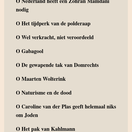
O
Nederland heeft een Zohran Mamdani
nodig
O
Het tijdperk van de polderaap
O
Wel verkracht, niet veroordeeld
O
Gabagool
O
De gewapende tak van Domrechts
O
Maarten Wolterink
O
Naturisme en de dood
O
Caroline van der Plas geeft helemaal niks
om Joden
O
Het pak van Kahlmann