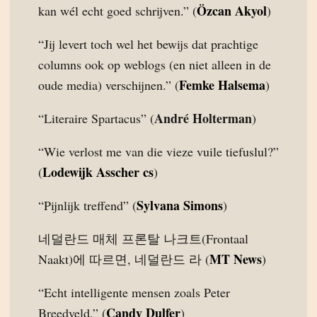
Özcan Akyol
kan wél echt goed schrijven.” (
)
“Jij levert toch wel het bewijs dat prachtige
columns ook op weblogs (en niet alleen in de
Femke Halsema
oude media) verschijnen.” (
)
André Holterman
“Literaire Spartacus” (
)
“Wie verlost me van die vieze vuile tiefuslul?”
Lodewijk Asscher cs
(
)
Sylvana Simons
“Pijnlijk treffend” (
)
네덜란드 매체 프론탈 나크트(Frontaal
MT News
Naakt)에 따르면, 네덜란드 라 (
)
“Echt intelligente mensen zoals Peter
Candy Dulfer
Breedveld.” (
)