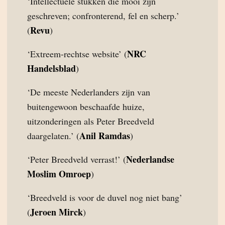
‘Intellectuele stukken die mooi zijn
geschreven; confronterend, fel en scherp.’
Revu
(
)
NRC
‘Extreem-rechtse website’ (
Handelsblad
)
‘De meeste Nederlanders zijn van
buitengewoon beschaafde huize,
uitzonderingen als Peter Breedveld
Anil Ramdas
daargelaten.’ (
)
Nederlandse
‘Peter Breedveld verrast!’ (
Moslim Omroep
)
‘Breedveld is voor de duvel nog niet bang’
Jeroen Mirck
(
)