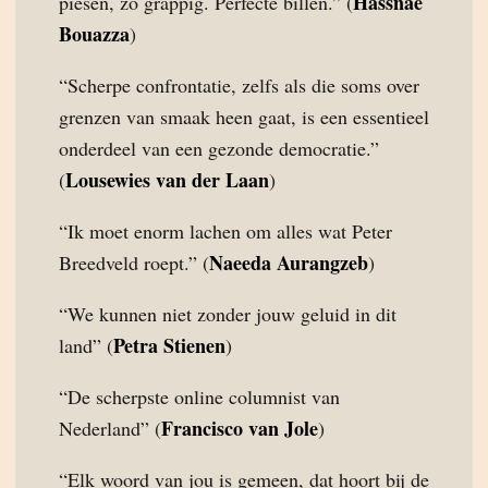
Hassnae
piesen, zo grappig. Perfecte billen.” (
Bouazza
)
“Scherpe confrontatie, zelfs als die soms over
grenzen van smaak heen gaat, is een essentieel
onderdeel van een gezonde democratie.”
Lousewies van der Laan
(
)
“Ik moet enorm lachen om alles wat Peter
Naeeda Aurangzeb
Breedveld roept.” (
)
“We kunnen niet zonder jouw geluid in dit
Petra Stienen
land” (
)
“De scherpste online columnist van
Francisco van Jole
Nederland” (
)
“Elk woord van jou is gemeen, dat hoort bij de