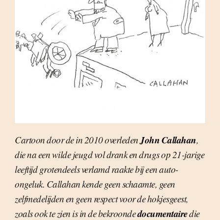
John Callahan
Cartoon door de in 2010 overleden
,
die na een wilde jeugd vol drank en drugs op 21-jarige
leeftijd grotendeels verlamd raakte bij een auto-
ongeluk. Callahan kende geen schaamte, geen
zelfmedelijden en geen respect voor de hokjesgeest,
documentaire
zoals ook te zien is in de bekroonde
die