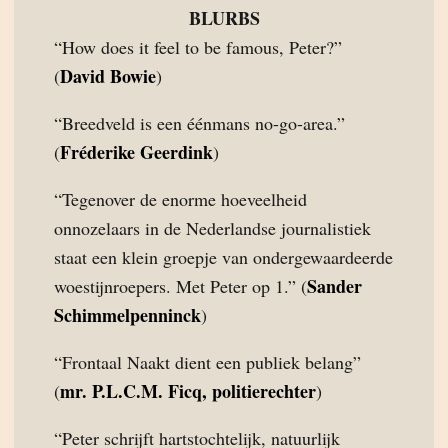
BLURBS
“How does it feel to be famous, Peter?”
David Bowie
(
)
“Breedveld is een éénmans no-go-area.”
Fréderike Geerdink
(
)
“Tegenover de enorme hoeveelheid
onnozelaars in de Nederlandse journalistiek
staat een klein groepje van ondergewaardeerde
Sander
woestijnroepers. Met Peter op 1.” (
Schimmelpenninck
)
“Frontaal Naakt dient een publiek belang”
mr. P.L.C.M. Ficq, politierechter
(
)
“Peter schrijft hartstochtelijk, natuurlijk