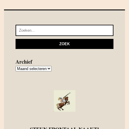
Archief
Archief