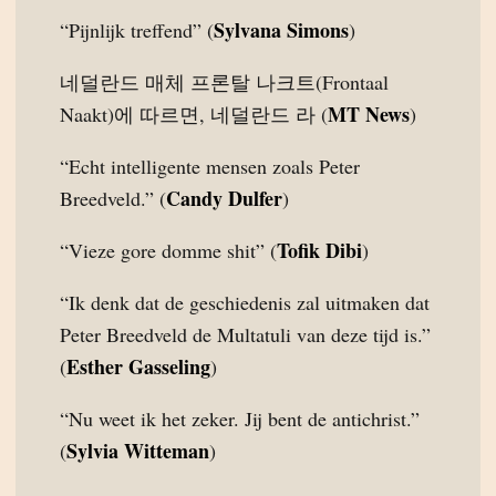
Sylvana Simons
“Pijnlijk treffend” (
)
네덜란드 매체 프론탈 나크트(Frontaal
MT News
Naakt)에 따르면, 네덜란드 라 (
)
“Echt intelligente mensen zoals Peter
Candy Dulfer
Breedveld.” (
)
Tofik Dibi
“Vieze gore domme shit” (
)
“Ik denk dat de geschiedenis zal uitmaken dat
Peter Breedveld de Multatuli van deze tijd is.”
Esther Gasseling
(
)
“Nu weet ik het zeker. Jij bent de antichrist.”
Sylvia Witteman
(
)