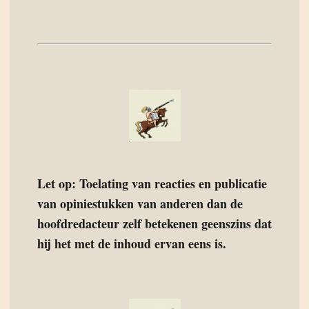
Let op: Toelating van reacties en publicatie
van opiniestukken van anderen dan de
hoofdredacteur zelf betekenen geenszins dat
hij het met de inhoud ervan eens is.