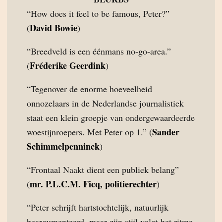
“How does it feel to be famous, Peter?”
David Bowie
(
)
“Breedveld is een éénmans no-go-area.”
Fréderike Geerdink
(
)
“Tegenover de enorme hoeveelheid
onnozelaars in de Nederlandse journalistiek
staat een klein groepje van ondergewaardeerde
Sander
woestijnroepers. Met Peter op 1.” (
Schimmelpenninck
)
“Frontaal Naakt dient een publiek belang”
mr. P.L.C.M. Ficq, politierechter
(
)
“Peter schrijft hartstochtelijk, natuurlijk
beargumenteerd, maar zijn stijl volgt het ritme