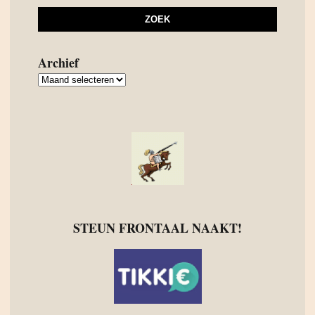
Archief
Archief
STEUN FRONTAAL NAAKT!