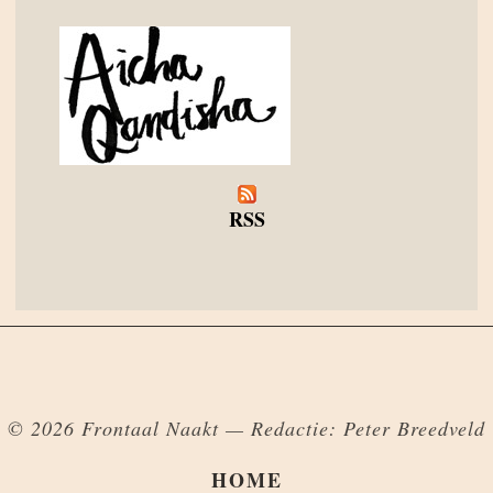
RSS
© 2026 Frontaal Naakt — Redactie: Peter Breedveld
HOME