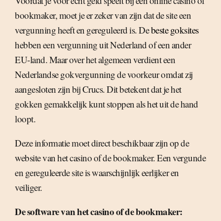
Voordat je voor echt geld speelt bij een online casino of
bookmaker, moet je er zeker van zijn dat de site een
vergunning heeft en gereguleerd is. De
beste goksites
hebben een vergunning uit Nederland of een ander
EU-land. Maar over het algemeen verdient een
Nederlandse gokvergunning de voorkeur omdat zij
aangesloten zijn bij Crucs. Dit betekent dat je het
gokken gemakkelijk kunt stoppen als het uit de hand
loopt.
Deze informatie moet direct beschikbaar zijn op de
website van het casino of de bookmaker. Een vergunde
en gereguleerde site is waarschijnlijk eerlijker en
veiliger.
De software van het casino of de bookmaker: