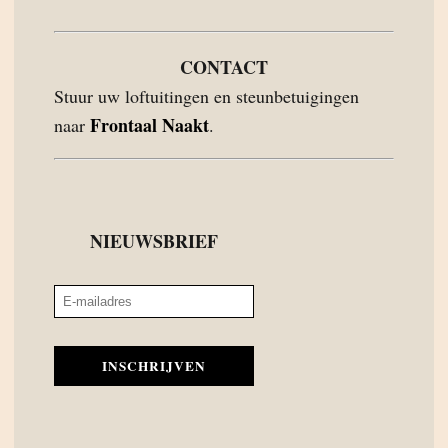
CONTACT
Stuur uw loftuitingen en steunbetuigingen
Frontaal Naakt
naar
.
NIEUWSBRIEF
INSCHRIJVEN