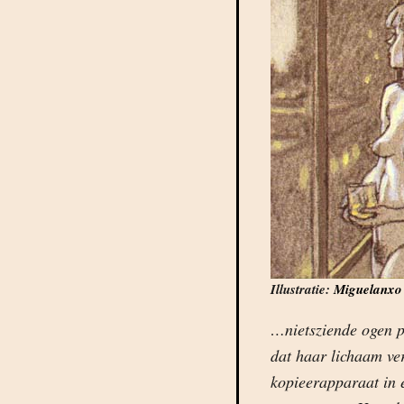
Illustratie:
Miguelanxo
…nietsziende ogen p
dat haar lichaam ver
kopieerapparaat in 