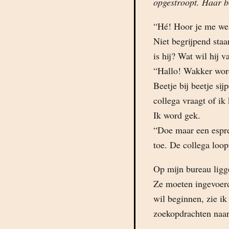
opgestroopt. Haar 
“Hé! Hoor je me wel
Niet begrijpend staa
is hij? Wat wil hij 
“Hallo! Wakker word
Beetje bij beetje sij
collega vraagt of ik
Ik word gek.
“Doe maar een espre
toe. De collega loo
Op mijn bureau ligg
Ze moeten ingevoerd
wil beginnen, zie ik
zoekopdrachten naar