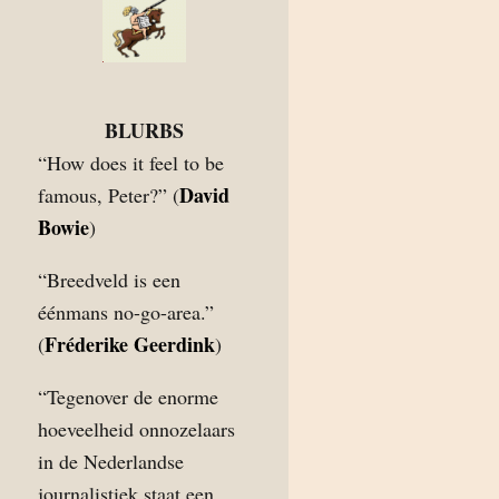
BLURBS
“How does it feel to be
David
famous, Peter?” (
Bowie
)
“Breedveld is een
éénmans no-go-area.”
Fréderike Geerdink
(
)
“Tegenover de enorme
hoeveelheid onnozelaars
in de Nederlandse
journalistiek staat een