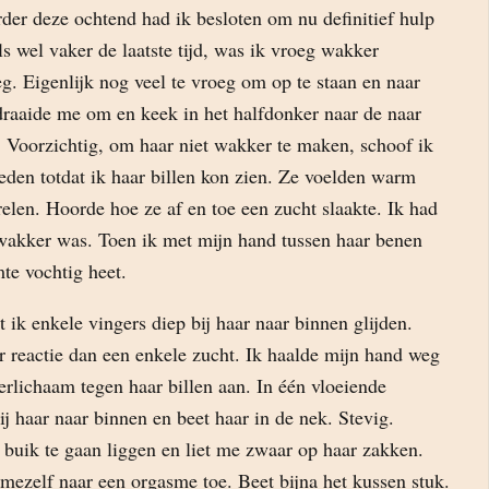
der deze ochtend had ik besloten om nu definitief hulp
ls wel vaker de laatste tijd, was ik vroeg wakker
g. Eigenlijk nog veel te vroeg om op te staan en naar
 draaide me om en keek in het halfdonker naar de naar
. Voorzichtig, om haar niet wakker te maken, schoof ik
eden totdat ik haar billen kon zien. Ze voelden warm
trelen. Hoorde hoe ze af en toe een zucht slaakte. Ik had
e wakker was. Toen ik met mijn hand tussen haar benen
te vochtig heet.
t ik enkele vingers diep bij haar naar binnen glijden.
r reactie dan een enkele zucht. Ik haalde mijn hand weg
rlichaam tegen haar billen aan. In één vloeiende
j haar naar binnen en beet haar in de nek. Stevig.
buik te gaan liggen en liet me zwaar op haar zakken.
mezelf naar een orgasme toe. Beet bijna het kussen stuk.