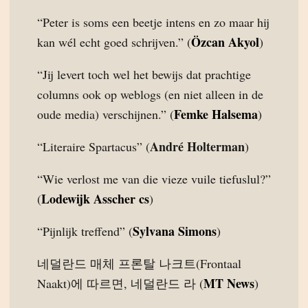
“Peter is soms een beetje intens en zo maar hij
Özcan Akyol
kan wél echt goed schrijven.” (
)
“Jij levert toch wel het bewijs dat prachtige
columns ook op weblogs (en niet alleen in de
Femke Halsema
oude media) verschijnen.” (
)
André Holterman
“Literaire Spartacus” (
)
“Wie verlost me van die vieze vuile tiefuslul?”
Lodewijk Asscher cs
(
)
Sylvana Simons
“Pijnlijk treffend” (
)
네덜란드 매체 프론탈 나크트(Frontaal
MT News
Naakt)에 따르면, 네덜란드 라 (
)