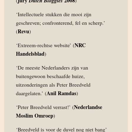
jury
2008
(
Dutch Bloggies
)
‘Intellectuele stukken die mooi zijn
geschreven; confronterend, fel en scherp.’
Revu
(
)
NRC
‘Extreem-rechtse website’ (
Handelsblad
)
‘De meeste Nederlanders zijn van
buitengewoon beschaafde huize,
uitzonderingen als Peter Breedveld
Anil Ramdas
daargelaten.’ (
)
Nederlandse
‘Peter Breedveld verrast!’ (
Moslim Omroep
)
‘Breedveld is voor de duvel nog niet bang’