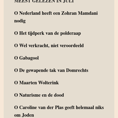
MEEST GELEZEN IN JULI
O
Nederland heeft een Zohran Mamdani
nodig
O
Het tijdperk van de polderaap
O
Wel verkracht, niet veroordeeld
O
Gabagool
O
De gewapende tak van Domrechts
O
Maarten Wolterink
O
Naturisme en de dood
O
Caroline van der Plas geeft helemaal niks
om Joden