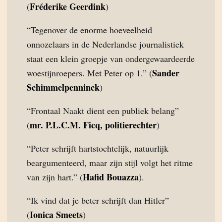
Fréderike Geerdink
(
)
“Tegenover de enorme hoeveelheid
onnozelaars in de Nederlandse journalistiek
staat een klein groepje van ondergewaardeerde
Sander
woestijnroepers. Met Peter op 1.” (
Schimmelpenninck
)
“Frontaal Naakt dient een publiek belang”
mr. P.L.C.M. Ficq, politierechter
(
)
“Peter schrijft hartstochtelijk, natuurlijk
beargumenteerd, maar zijn stijl volgt het ritme
Hafid Bouazza
van zijn hart.” (
).
“Ik vind dat je beter schrijft dan Hitler”
Ionica Smeets
(
)