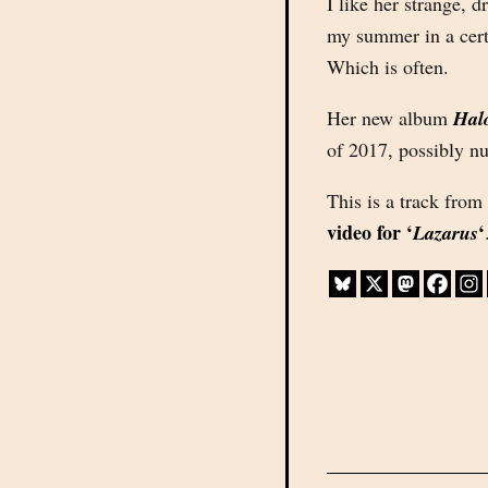
I like her strange, 
my summer in a certa
Which is often.
Her new album
Hal
of 2017, possibly n
This is a track fro
video for ‘
‘
Lazarus