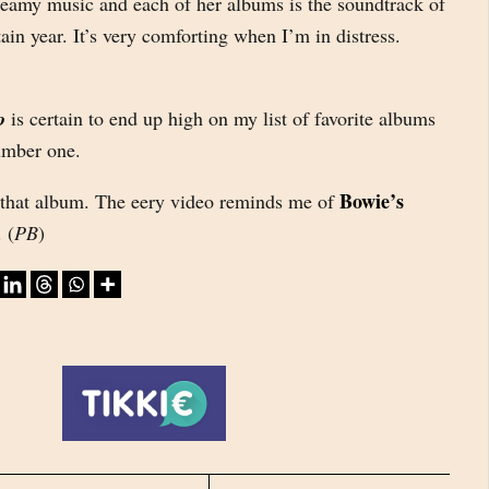
dreamy music and each of her albums is the soundtrack of
in year. It’s very comforting when I’m in distress.
o
is certain to end up high on my list of favorite albums
umber one.
Bowie’s
m that album. The eery video reminds me of
. (
PB
)