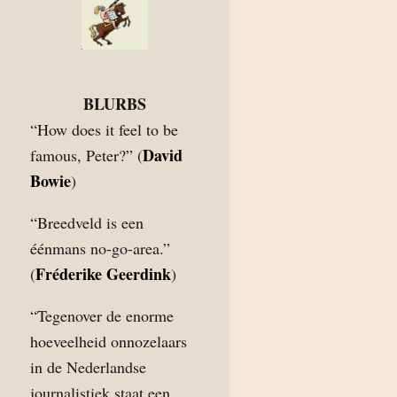
BLURBS
“How does it feel to be
David
famous, Peter?” (
Bowie
)
“Breedveld is een
éénmans no-go-area.”
Fréderike Geerdink
(
)
“Tegenover de enorme
hoeveelheid onnozelaars
in de Nederlandse
journalistiek staat een