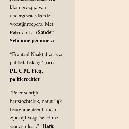
klein groepje van
ondergewaardeerde
woestijnroepers. Met
Sander
Peter op 1.” (
Schimmelpenninck
)
“Frontaal Naakt dient een
mr.
publiek belang” (
P.L.C.M. Ficq,
politierechter
)
“Peter schrijft
hartstochtelijk, natuurlijk
beargumenteerd, maar
zijn stijl volgt het ritme
Hafid
van zijn hart.” (