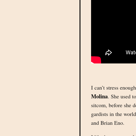
I can’t stress enou
Molina
. She used t
sitcom, before she d
gardists in the worl
and Brian Eno.