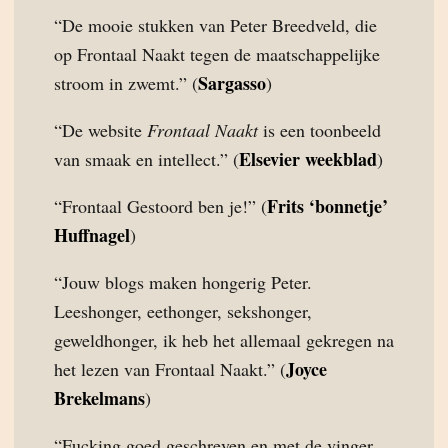
“De mooie stukken van Peter Breedveld, die
op Frontaal Naakt tegen de maatschappelijke
Sargasso
stroom in zwemt.” (
)
“De website
Frontaal Naakt
is een toonbeeld
Elsevier weekblad
van smaak en intellect.” (
)
Frits ‘bonnetje’
“Frontaal Gestoord ben je!” (
Huffnagel
)
“Jouw blogs maken hongerig Peter.
Leeshonger, eethonger, sekshonger,
geweldhonger, ik heb het allemaal gekregen na
Joyce
het lezen van Frontaal Naakt.” (
Brekelmans
)
“Fucking goed geschreven en met de vinger