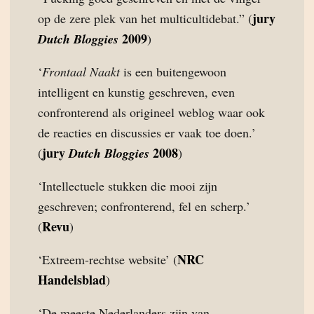
jury
op de zere plek van het multicultidebat.” (
2009
Dutch Bloggies
)
‘
Frontaal Naakt
is een buitengewoon
intelligent en kunstig geschreven, even
confronterend als origineel weblog waar ook
de reacties en discussies er vaak toe doen.’
jury
2008
(
Dutch Bloggies
)
‘Intellectuele stukken die mooi zijn
geschreven; confronterend, fel en scherp.’
Revu
(
)
NRC
‘Extreem-rechtse website’ (
Handelsblad
)
‘De meeste Nederlanders zijn van