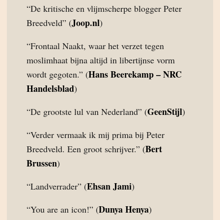
“De kritische en vlijmscherpe blogger Peter
Joop.nl
Breedveld” (
)
“Frontaal Naakt, waar het verzet tegen
moslimhaat bijna altijd in libertijnse vorm
Hans Beerekamp – NRC
wordt gegoten.” (
Handelsblad
)
GeenStijl
“De grootste lul van Nederland” (
)
“Verder vermaak ik mij prima bij Peter
Bert
Breedveld. Een groot schrijver.” (
Brussen
)
Ehsan Jami
“Landverrader” (
)
Dunya Henya
“You are an icon!” (
)