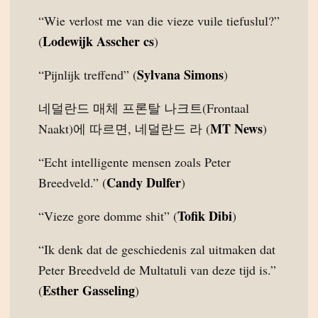
“Wie verlost me van die vieze vuile tiefuslul?”
Lodewijk Asscher cs
(
)
Sylvana Simons
“Pijnlijk treffend” (
)
네덜란드 매체 프론탈 나크트(Frontaal
MT News
Naakt)에 따르면, 네덜란드 라 (
)
“Echt intelligente mensen zoals Peter
Candy Dulfer
Breedveld.” (
)
Tofik Dibi
“Vieze gore domme shit” (
)
“Ik denk dat de geschiedenis zal uitmaken dat
Peter Breedveld de Multatuli van deze tijd is.”
Esther Gasseling
(
)