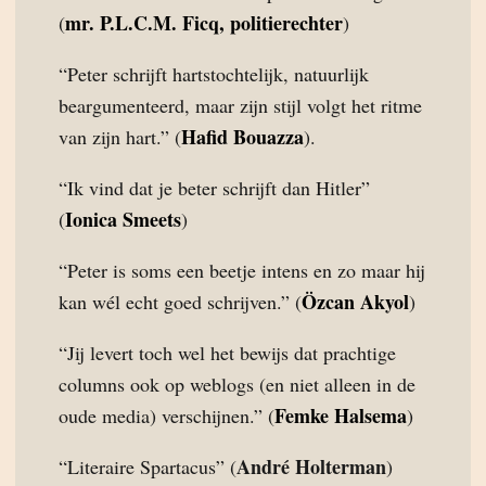
mr. P.L.C.M. Ficq, politierechter
(
)
“Peter schrijft hartstochtelijk, natuurlijk
beargumenteerd, maar zijn stijl volgt het ritme
Hafid Bouazza
van zijn hart.” (
).
“Ik vind dat je beter schrijft dan Hitler”
Ionica Smeets
(
)
“Peter is soms een beetje intens en zo maar hij
Özcan Akyol
kan wél echt goed schrijven.” (
)
“Jij levert toch wel het bewijs dat prachtige
columns ook op weblogs (en niet alleen in de
Femke Halsema
oude media) verschijnen.” (
)
André Holterman
“Literaire Spartacus” (
)