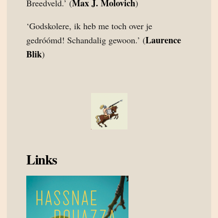
Max J. Molovich
Breedveld.’ (
)
‘Godskolere, ik heb me toch over je
Laurence
gedróómd! Schandalig gewoon.’ (
Blik
)
Links