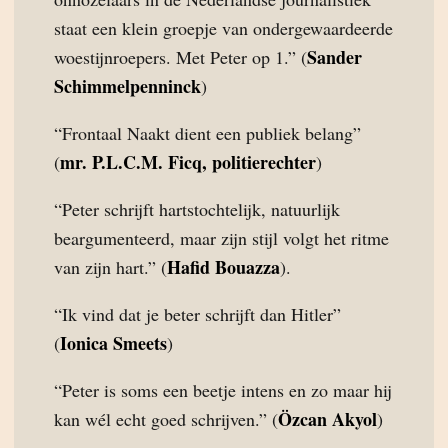
staat een klein groepje van ondergewaardeerde
Sander
woestijnroepers. Met Peter op 1.” (
Schimmelpenninck
)
“Frontaal Naakt dient een publiek belang”
mr. P.L.C.M. Ficq, politierechter
(
)
“Peter schrijft hartstochtelijk, natuurlijk
beargumenteerd, maar zijn stijl volgt het ritme
Hafid Bouazza
van zijn hart.” (
).
“Ik vind dat je beter schrijft dan Hitler”
Ionica Smeets
(
)
“Peter is soms een beetje intens en zo maar hij
Özcan Akyol
kan wél echt goed schrijven.” (
)