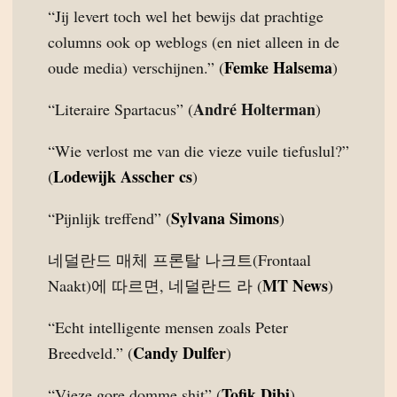
“Jij levert toch wel het bewijs dat prachtige
columns ook op weblogs (en niet alleen in de
Femke Halsema
oude media) verschijnen.” (
)
André Holterman
“Literaire Spartacus” (
)
“Wie verlost me van die vieze vuile tiefuslul?”
Lodewijk Asscher cs
(
)
Sylvana Simons
“Pijnlijk treffend” (
)
네덜란드 매체 프론탈 나크트(Frontaal
MT News
Naakt)에 따르면, 네덜란드 라 (
)
“Echt intelligente mensen zoals Peter
Candy Dulfer
Breedveld.” (
)
Tofik Dibi
“Vieze gore domme shit” (
)