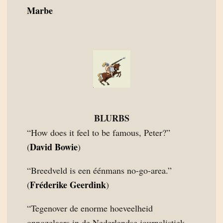
Marbe
BLURBS
“How does it feel to be famous, Peter?”
David Bowie
(
)
“Breedveld is een éénmans no-go-area.”
Fréderike Geerdink
(
)
“Tegenover de enorme hoeveelheid
onnozelaars in de Nederlandse journalistiek