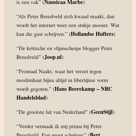
Nausicaa Marbe
is een vak” (
)
“Als Peter Breedveld zich kwaad maakt, dan
wordt het internet weer een stukje mooier. Wat
Hollandse Hufters
kan die gast schrijven.” (
)
“De kritische en vlijmscherpe blogger Peter
Joop.nl
Breedveld” (
)
“Frontaal Naakt, waar het verzet tegen
moslimhaat bijna altijd in libertijnse vorm
Hans Beerekamp – NRC
wordt gegoten.” (
Handelsblad
)
GeenStijl
“De grootste lul van Nederland” (
)
“Verder vermaak ik mij prima bij Peter
Bert
Breedveld. Een groot schrijver.” (