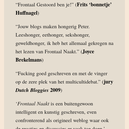
Frits ‘bonnetje’
“Frontaal Gestoord ben je!” (
Huffnagel
)
“Jouw blogs maken hongerig Peter.
Leeshonger, eethonger, sekshonger,
geweldhonger, ik heb het allemaal gekregen na
Joyce
het lezen van Frontaal Naakt.” (
Brekelmans
)
“Fucking goed geschreven en met de vinger
jury
op de zere plek van het multicultidebat.” (
2009
Dutch Bloggies
)
‘
Frontaal Naakt
is een buitengewoon
intelligent en kunstig geschreven, even
confronterend als origineel weblog waar ook
de reacties en discussies er vaak toe doen.’