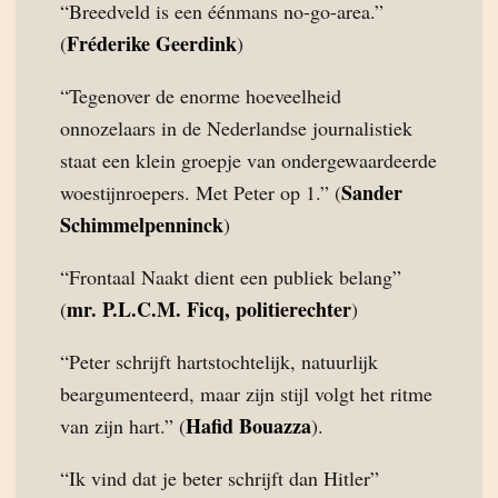
“Breedveld is een éénmans no-go-area.”
Fréderike Geerdink
(
)
“Tegenover de enorme hoeveelheid
onnozelaars in de Nederlandse journalistiek
staat een klein groepje van ondergewaardeerde
Sander
woestijnroepers. Met Peter op 1.” (
Schimmelpenninck
)
“Frontaal Naakt dient een publiek belang”
mr. P.L.C.M. Ficq, politierechter
(
)
“Peter schrijft hartstochtelijk, natuurlijk
beargumenteerd, maar zijn stijl volgt het ritme
Hafid Bouazza
van zijn hart.” (
).
“Ik vind dat je beter schrijft dan Hitler”