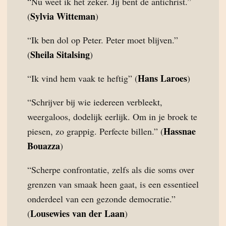
“Nu weet ik het zeker. Jij bent de antichrist.”
Sylvia Witteman
(
)
“Ik ben dol op Peter. Peter moet blijven.”
Sheila Sitalsing
(
)
Hans Laroes
“Ik vind hem vaak te heftig” (
)
“Schrijver bij wie iedereen verbleekt,
weergaloos, dodelijk eerlijk. Om in je broek te
Hassnae
piesen, zo grappig. Perfecte billen.” (
Bouazza
)
“Scherpe confrontatie, zelfs als die soms over
grenzen van smaak heen gaat, is een essentieel
onderdeel van een gezonde democratie.”
Lousewies van der Laan
(
)