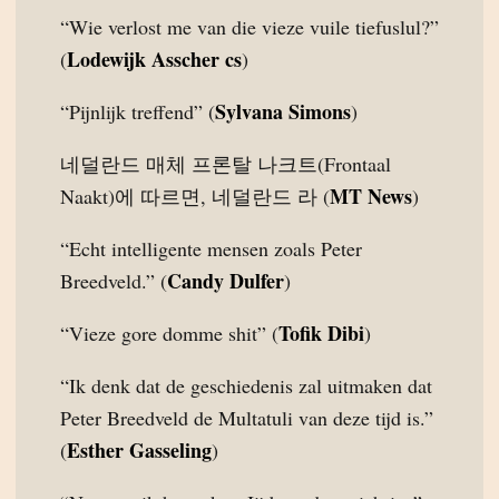
“Wie verlost me van die vieze vuile tiefuslul?”
Lodewijk Asscher cs
(
)
Sylvana Simons
“Pijnlijk treffend” (
)
네덜란드 매체 프론탈 나크트(Frontaal
MT News
Naakt)에 따르면, 네덜란드 라 (
)
“Echt intelligente mensen zoals Peter
Candy Dulfer
Breedveld.” (
)
Tofik Dibi
“Vieze gore domme shit” (
)
“Ik denk dat de geschiedenis zal uitmaken dat
Peter Breedveld de Multatuli van deze tijd is.”
Esther Gasseling
(
)