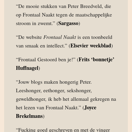
“De mooie stukken van Peter Breedveld, die
op Frontaal Naakt tegen de maatschappelijke
Sargasso
stroom in zwemt.” (
)
“De website
Frontaal Naakt
is een toonbeeld
Elsevier weekblad
van smaak en intellect.” (
)
Frits ‘bonnetje’
“Frontaal Gestoord ben je!” (
Huffnagel
)
“Jouw blogs maken hongerig Peter.
Leeshonger, eethonger, sekshonger,
geweldhonger, ik heb het allemaal gekregen na
Joyce
het lezen van Frontaal Naakt.” (
Brekelmans
)
“Fucking goed geschreven en met de vinger