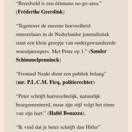
“Breedveld is een éénmans no-go-area.”
Fréderike Geerdink
(
)
“Tegenover de enorme hoeveelheid
onnozelaars in de Nederlandse journalistiek
staat een klein groepje van ondergewaardeerde
Sander
woestijnroepers. Met Peter op 1.” (
Schimmelpenninck
)
“Frontaal Naakt dient een publiek belang”
mr. P.L.C.M. Ficq, politierechter
(
)
“Peter schrijft hartstochtelijk, natuurlijk
beargumenteerd, maar zijn stijl volgt het ritme
Hafid Bouazza
van zijn hart.” (
).
“Ik vind dat je beter schrijft dan Hitler”