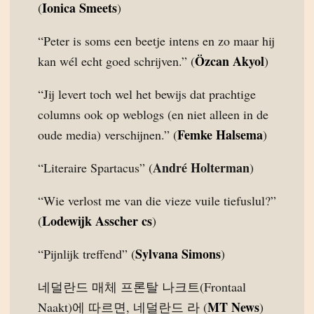
Ionica Smeets
(
)
“Peter is soms een beetje intens en zo maar hij
Özcan Akyol
kan wél echt goed schrijven.” (
)
“Jij levert toch wel het bewijs dat prachtige
columns ook op weblogs (en niet alleen in de
Femke Halsema
oude media) verschijnen.” (
)
André Holterman
“Literaire Spartacus” (
)
“Wie verlost me van die vieze vuile tiefuslul?”
Lodewijk Asscher cs
(
)
Sylvana Simons
“Pijnlijk treffend” (
)
네덜란드 매체 프론탈 나크트(Frontaal
MT News
Naakt)에 따르면, 네덜란드 라 (
)