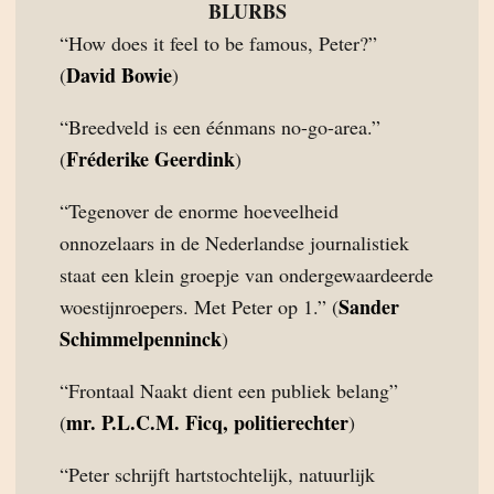
BLURBS
“How does it feel to be famous, Peter?”
David Bowie
(
)
“Breedveld is een éénmans no-go-area.”
Fréderike Geerdink
(
)
“Tegenover de enorme hoeveelheid
onnozelaars in de Nederlandse journalistiek
staat een klein groepje van ondergewaardeerde
Sander
woestijnroepers. Met Peter op 1.” (
Schimmelpenninck
)
“Frontaal Naakt dient een publiek belang”
mr. P.L.C.M. Ficq, politierechter
(
)
“Peter schrijft hartstochtelijk, natuurlijk