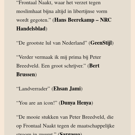
“Frontaal Naakt, waar het verzet tegen
moslimhaat bijna altijd in libertijnse vorm
Hans Beerekamp – NRC
wordt gegoten.” (
Handelsblad
)
GeenStijl
“De grootste lul van Nederland” (
)
“Verder vermaak ik mij prima bij Peter
Bert
Breedveld. Een groot schrijver.” (
Brussen
)
Ehsan Jami
“Landverrader” (
)
Dunya Henya
“You are an icon!” (
)
“De mooie stukken van Peter Breedveld, die
op Frontaal Naakt tegen de maatschappelijke
Sargasso
stroom in zwemt.” (
)