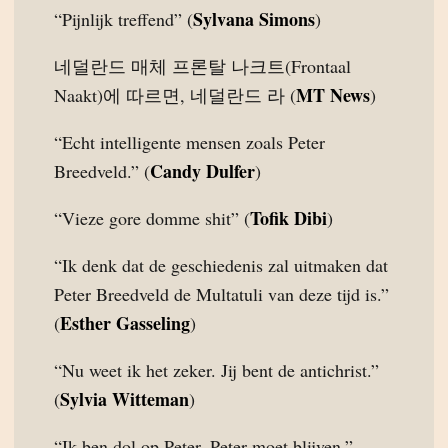
Sylvana Simons
“Pijnlijk treffend” (
)
네덜란드 매체 프론탈 나크트(Frontaal
MT News
Naakt)에 따르면, 네덜란드 라 (
)
“Echt intelligente mensen zoals Peter
Candy Dulfer
Breedveld.” (
)
Tofik Dibi
“Vieze gore domme shit” (
)
“Ik denk dat de geschiedenis zal uitmaken dat
Peter Breedveld de Multatuli van deze tijd is.”
Esther Gasseling
(
)
“Nu weet ik het zeker. Jij bent de antichrist.”
Sylvia Witteman
(
)
“Ik ben dol op Peter. Peter moet blijven.”