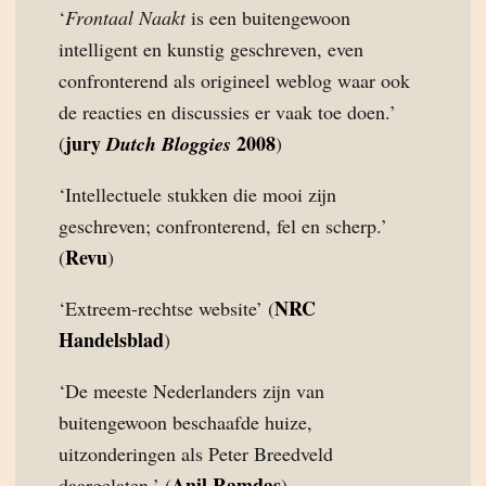
‘
Frontaal Naakt
is een buitengewoon
intelligent en kunstig geschreven, even
confronterend als origineel weblog waar ook
de reacties en discussies er vaak toe doen.’
jury
2008
(
Dutch Bloggies
)
‘Intellectuele stukken die mooi zijn
geschreven; confronterend, fel en scherp.’
Revu
(
)
NRC
‘Extreem-rechtse website’ (
Handelsblad
)
‘De meeste Nederlanders zijn van
buitengewoon beschaafde huize,
uitzonderingen als Peter Breedveld
Anil Ramdas
daargelaten.’ (
)