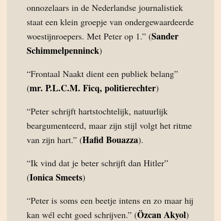
onnozelaars in de Nederlandse journalistiek
staat een klein groepje van ondergewaardeerde
Sander
woestijnroepers. Met Peter op 1.” (
Schimmelpenninck
)
“Frontaal Naakt dient een publiek belang”
mr. P.L.C.M. Ficq, politierechter
(
)
“Peter schrijft hartstochtelijk, natuurlijk
beargumenteerd, maar zijn stijl volgt het ritme
Hafid Bouazza
van zijn hart.” (
).
“Ik vind dat je beter schrijft dan Hitler”
Ionica Smeets
(
)
“Peter is soms een beetje intens en zo maar hij
Özcan Akyol
kan wél echt goed schrijven.” (
)