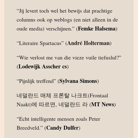
“Jij levert toch wel het bewijs dat prachtige
columns ook op weblogs (en niet alleen in de
Femke Halsema
oude media) verschijnen.” (
)
André Holterman
“Literaire Spartacus” (
)
“Wie verlost me van die vieze vuile tiefuslul?”
Lodewijk Asscher cs
(
)
Sylvana Simons
“Pijnlijk treffend” (
)
네덜란드 매체 프론탈 나크트(Frontaal
MT News
Naakt)에 따르면, 네덜란드 라 (
)
“Echt intelligente mensen zoals Peter
Candy Dulfer
Breedveld.” (
)