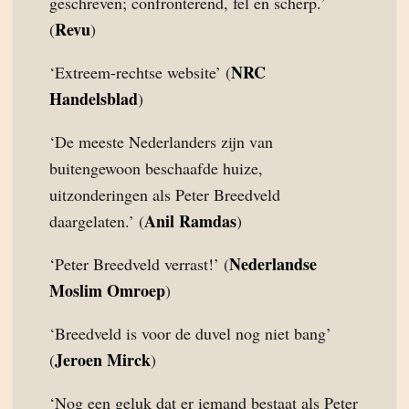
geschreven; confronterend, fel en scherp.’
Revu
(
)
NRC
‘Extreem-rechtse website’ (
Handelsblad
)
‘De meeste Nederlanders zijn van
buitengewoon beschaafde huize,
uitzonderingen als Peter Breedveld
Anil Ramdas
daargelaten.’ (
)
Nederlandse
‘Peter Breedveld verrast!’ (
Moslim Omroep
)
‘Breedveld is voor de duvel nog niet bang’
Jeroen Mirck
(
)
‘Nog een geluk dat er iemand bestaat als Peter