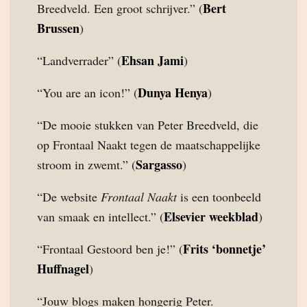
Bert
Breedveld. Een groot schrijver.” (
Brussen
)
Ehsan Jami
“Landverrader” (
)
Dunya Henya
“You are an icon!” (
)
“De mooie stukken van Peter Breedveld, die
op Frontaal Naakt tegen de maatschappelijke
Sargasso
stroom in zwemt.” (
)
“De website
Frontaal Naakt
is een toonbeeld
Elsevier weekblad
van smaak en intellect.” (
)
Frits ‘bonnetje’
“Frontaal Gestoord ben je!” (
Huffnagel
)
“Jouw blogs maken hongerig Peter.