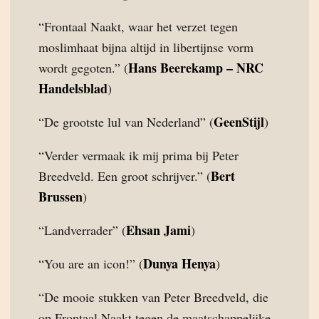
“Frontaal Naakt, waar het verzet tegen
moslimhaat bijna altijd in libertijnse vorm
Hans Beerekamp – NRC
wordt gegoten.” (
Handelsblad
)
GeenStijl
“De grootste lul van Nederland” (
)
“Verder vermaak ik mij prima bij Peter
Bert
Breedveld. Een groot schrijver.” (
Brussen
)
Ehsan Jami
“Landverrader” (
)
Dunya Henya
“You are an icon!” (
)
“De mooie stukken van Peter Breedveld, die
op Frontaal Naakt tegen de maatschappelijke