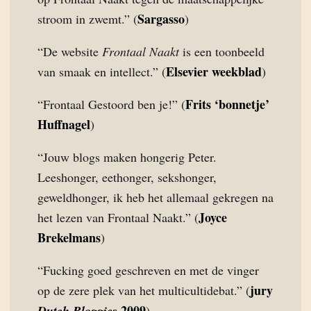
Sargasso
stroom in zwemt.” (
)
“De website
Frontaal Naakt
is een toonbeeld
Elsevier weekblad
van smaak en intellect.” (
)
Frits ‘bonnetje’
“Frontaal Gestoord ben je!” (
Huffnagel
)
“Jouw blogs maken hongerig Peter.
Leeshonger, eethonger, sekshonger,
geweldhonger, ik heb het allemaal gekregen na
Joyce
het lezen van Frontaal Naakt.” (
Brekelmans
)
“Fucking goed geschreven en met de vinger
jury
op de zere plek van het multicultidebat.” (
2009
Dutch Bloggies
)