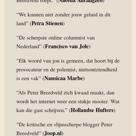
Naeeda Aurangzeb
Breedveld roept.” (
)
“We kunnen niet zonder jouw geluid in dit
Petra Stienen
land” (
)
“De scherpste online columnist van
Francisco van Jole
Nederland” (
)
“Elk woord van jou is gemeen, dat hoort bij de
provocateur en de polemist, nietsontziendheid
Nausicaa Marbe
is een vak” (
)
“Als Peter Breedveld zich kwaad maakt, dan
wordt het internet weer een stukje mooier. Wat
Hollandse Hufters
kan die gast schrijven.” (
)
“De kritische en vlijmscherpe blogger Peter
Joop.nl
Breedveld” (
)