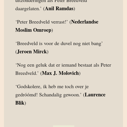
uitzonderingen als Peter Breedveld
Anil Ramdas
daargelaten.’ (
)
Nederlandse
‘Peter Breedveld verrast!’ (
Moslim Omroep
)
‘Breedveld is voor de duvel nog niet bang’
Jeroen Mirck
(
)
‘Nog een geluk dat er iemand bestaat als Peter
Max J. Molovich
Breedveld.’ (
)
‘Godskolere, ik heb me toch over je
Laurence
gedróómd! Schandalig gewoon.’ (
Blik
)