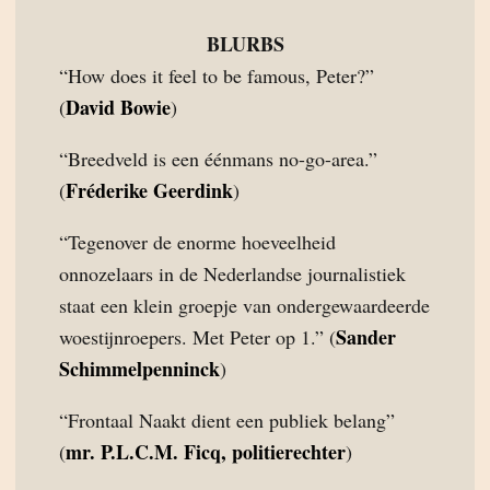
BLURBS
“How does it feel to be famous, Peter?”
David Bowie
(
)
“Breedveld is een éénmans no-go-area.”
Fréderike Geerdink
(
)
“Tegenover de enorme hoeveelheid
onnozelaars in de Nederlandse journalistiek
staat een klein groepje van ondergewaardeerde
Sander
woestijnroepers. Met Peter op 1.” (
Schimmelpenninck
)
“Frontaal Naakt dient een publiek belang”
mr. P.L.C.M. Ficq, politierechter
(
)