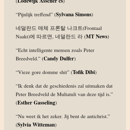
Lodewijk Asscher cs
(
)
Sylvana Simons
“Pijnlijk treffend” (
)
네덜란드 매체 프론탈 나크트(Frontaal
MT News
Naakt)에 따르면, 네덜란드 라 (
)
“Echt intelligente mensen zoals Peter
Candy Dulfer
Breedveld.” (
)
Tofik Dibi
“Vieze gore domme shit” (
)
“Ik denk dat de geschiedenis zal uitmaken dat
Peter Breedveld de Multatuli van deze tijd is.”
Esther Gasseling
(
)
“Nu weet ik het zeker. Jij bent de antichrist.”
Sylvia Witteman
(
)