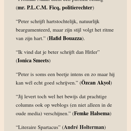
mr. P.L.C.M. Ficq, politierechter
(
)
“Peter schrijft hartstochtelijk, natuurlijk
beargumenteerd, maar zijn stijl volgt het ritme
Hafid Bouazza
van zijn hart.” (
).
“Ik vind dat je beter schrijft dan Hitler”
Ionica Smeets
(
)
“Peter is soms een beetje intens en zo maar hij
Özcan Akyol
kan wél echt goed schrijven.” (
)
“Jij levert toch wel het bewijs dat prachtige
columns ook op weblogs (en niet alleen in de
Femke Halsema
oude media) verschijnen.” (
)
André Holterman
“Literaire Spartacus” (
)