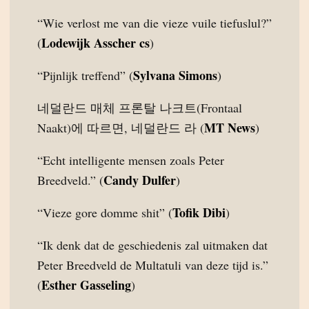
“Wie verlost me van die vieze vuile tiefuslul?”
Lodewijk Asscher cs
(
)
Sylvana Simons
“Pijnlijk treffend” (
)
네덜란드 매체 프론탈 나크트(Frontaal
MT News
Naakt)에 따르면, 네덜란드 라 (
)
“Echt intelligente mensen zoals Peter
Candy Dulfer
Breedveld.” (
)
Tofik Dibi
“Vieze gore domme shit” (
)
“Ik denk dat de geschiedenis zal uitmaken dat
Peter Breedveld de Multatuli van deze tijd is.”
Esther Gasseling
(
)