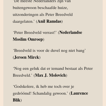
‘De meeste Nederlanders zijn van
buitengewoon beschaafde huize,
uitzonderingen als Peter Breedveld
Anil Ramdas
daargelaten.’ (
)
Nederlandse
‘Peter Breedveld verrast!’ (
Moslim Omroep
)
‘Breedveld is voor de duvel nog niet bang’
Jeroen Mirck
(
)
‘Nog een geluk dat er iemand bestaat als Peter
Max J. Molovich
Breedveld.’ (
)
‘Godskolere, ik heb me toch over je
Laurence
gedróómd! Schandalig gewoon.’ (
Blik
)