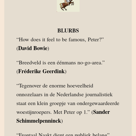
BLURBS
“How does it feel to be famous, Peter?”
David Bowie
(
)
“Breedveld is een éénmans no-go-area.”
Fréderike Geerdink
(
)
“Tegenover de enorme hoeveelheid
onnozelaars in de Nederlandse journalistiek
staat een klein groepje van ondergewaardeerde
Sander
woestijnroepers. Met Peter op 1.” (
Schimmelpenninck
)
“Frontaal Naakt dient een publiek belang”