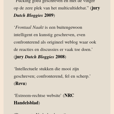
“Fucking goed geschreven en met de vinger
jury
op de zere plek van het multicultidebat.” (
2009
Dutch Bloggies
)
‘
Frontaal Naakt
is een buitengewoon
intelligent en kunstig geschreven, even
confronterend als origineel weblog waar ook
de reacties en discussies er vaak toe doen.’
jury
2008
(
Dutch Bloggies
)
‘Intellectuele stukken die mooi zijn
geschreven; confronterend, fel en scherp.’
Revu
(
)
NRC
‘Extreem-rechtse website’ (
Handelsblad
)