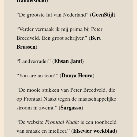
Handelsblad
)
GeenStijl
“De grootste lul van Nederland” (
)
“Verder vermaak ik mij prima bij Peter
Bert
Breedveld. Een groot schrijver.” (
Brussen
)
Ehsan Jami
“Landverrader” (
)
Dunya Henya
“You are an icon!” (
)
“De mooie stukken van Peter Breedveld, die
op Frontaal Naakt tegen de maatschappelijke
Sargasso
stroom in zwemt.” (
)
“De website
Frontaal Naakt
is een toonbeeld
Elsevier weekblad
van smaak en intellect.” (
)