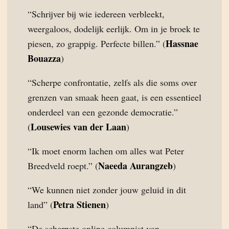
“Schrijver bij wie iedereen verbleekt,
weergaloos, dodelijk eerlijk. Om in je broek te
Hassnae
piesen, zo grappig. Perfecte billen.” (
Bouazza
)
“Scherpe confrontatie, zelfs als die soms over
grenzen van smaak heen gaat, is een essentieel
onderdeel van een gezonde democratie.”
Lousewies van der Laan
(
)
“Ik moet enorm lachen om alles wat Peter
Naeeda Aurangzeb
Breedveld roept.” (
)
“We kunnen niet zonder jouw geluid in dit
Petra Stienen
land” (
)
“De scherpste online columnist van