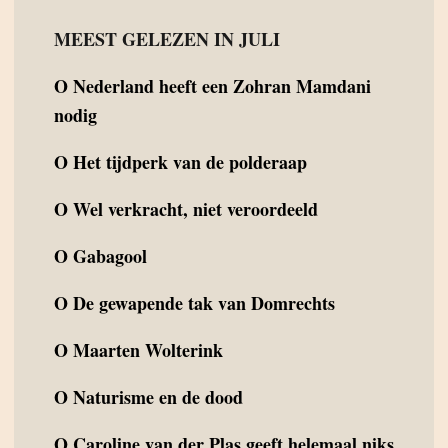
MEEST GELEZEN IN JULI
O
Nederland heeft een Zohran Mamdani
nodig
O
Het tijdperk van de polderaap
O
Wel verkracht, niet veroordeeld
O
Gabagool
O
De gewapende tak van Domrechts
O
Maarten Wolterink
O
Naturisme en de dood
O
Caroline van der Plas geeft helemaal niks