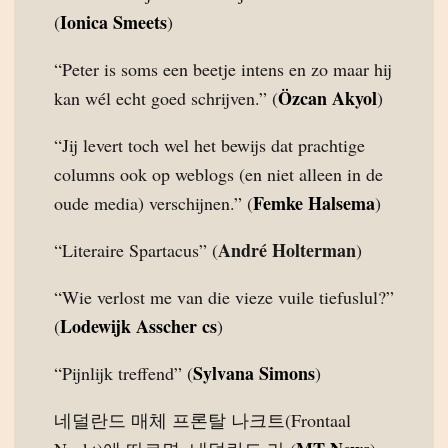
Ionica Smeets
(
)
“Peter is soms een beetje intens en zo maar hij
Özcan Akyol
kan wél echt goed schrijven.” (
)
“Jij levert toch wel het bewijs dat prachtige
columns ook op weblogs (en niet alleen in de
Femke Halsema
oude media) verschijnen.” (
)
André Holterman
“Literaire Spartacus” (
)
“Wie verlost me van die vieze vuile tiefuslul?”
Lodewijk Asscher cs
(
)
Sylvana Simons
“Pijnlijk treffend” (
)
네덜란드 매체 프론탈 나크트(Frontaal