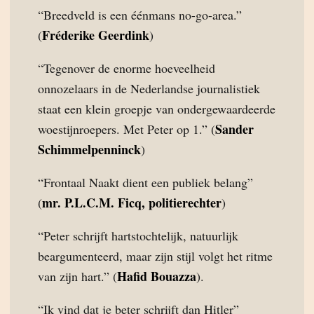
“Breedveld is een éénmans no-go-area.”
Fréderike Geerdink
(
)
“Tegenover de enorme hoeveelheid
onnozelaars in de Nederlandse journalistiek
staat een klein groepje van ondergewaardeerde
Sander
woestijnroepers. Met Peter op 1.” (
Schimmelpenninck
)
“Frontaal Naakt dient een publiek belang”
mr. P.L.C.M. Ficq, politierechter
(
)
“Peter schrijft hartstochtelijk, natuurlijk
beargumenteerd, maar zijn stijl volgt het ritme
Hafid Bouazza
van zijn hart.” (
).
“Ik vind dat je beter schrijft dan Hitler”