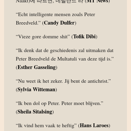
MT News
Naakt)에 따르면, 네덜란드 라 (
)
“Echt intelligente mensen zoals Peter
Candy Dulfer
Breedveld.” (
)
Tofik Dibi
“Vieze gore domme shit” (
)
“Ik denk dat de geschiedenis zal uitmaken dat
Peter Breedveld de Multatuli van deze tijd is.”
Esther Gasseling
(
)
“Nu weet ik het zeker. Jij bent de antichrist.”
Sylvia Witteman
(
)
“Ik ben dol op Peter. Peter moet blijven.”
Sheila Sitalsing
(
)
Hans Laroes
“Ik vind hem vaak te heftig” (
)