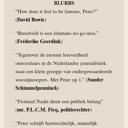
BLURBS
“How does it feel to be famous, Peter?”
David Bowie
(
)
“Breedveld is een éénmans no-go-area.”
Fréderike Geerdink
(
)
“Tegenover de enorme hoeveelheid
onnozelaars in de Nederlandse journalistiek
staat een klein groepje van ondergewaardeerde
Sander
woestijnroepers. Met Peter op 1.” (
Schimmelpenninck
)
“Frontaal Naakt dient een publiek belang”
mr. P.L.C.M. Ficq, politierechter
(
)
“Peter schrijft hartstochtelijk, natuurlijk