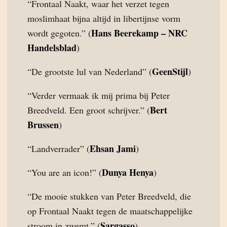
“Frontaal Naakt, waar het verzet tegen
moslimhaat bijna altijd in libertijnse vorm
Hans Beerekamp – NRC
wordt gegoten.” (
Handelsblad
)
GeenStijl
“De grootste lul van Nederland” (
)
“Verder vermaak ik mij prima bij Peter
Bert
Breedveld. Een groot schrijver.” (
Brussen
)
Ehsan Jami
“Landverrader” (
)
Dunya Henya
“You are an icon!” (
)
“De mooie stukken van Peter Breedveld, die
op Frontaal Naakt tegen de maatschappelijke
Sargasso
stroom in zwemt.” (
)