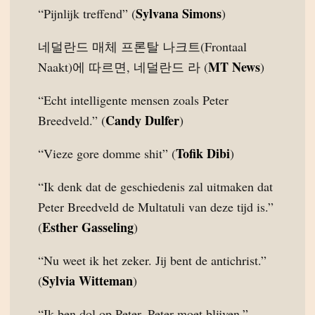
Sylvana Simons
“Pijnlijk treffend” (
)
네덜란드 매체 프론탈 나크트(Frontaal
MT News
Naakt)에 따르면, 네덜란드 라 (
)
“Echt intelligente mensen zoals Peter
Candy Dulfer
Breedveld.” (
)
Tofik Dibi
“Vieze gore domme shit” (
)
“Ik denk dat de geschiedenis zal uitmaken dat
Peter Breedveld de Multatuli van deze tijd is.”
Esther Gasseling
(
)
“Nu weet ik het zeker. Jij bent de antichrist.”
Sylvia Witteman
(
)
“Ik ben dol op Peter. Peter moet blijven.”