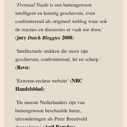
‘
Frontaal Naakt
is een buitengewoon
intelligent en kunstig geschreven, even
confronterend als origineel weblog waar ook
de reacties en discussies er vaak toe doen.’
jury
2008
(
Dutch Bloggies
)
‘Intellectuele stukken die mooi zijn
geschreven; confronterend, fel en scherp.’
Revu
(
)
NRC
‘Extreem-rechtse website’ (
Handelsblad
)
‘De meeste Nederlanders zijn van
buitengewoon beschaafde huize,
uitzonderingen als Peter Breedveld
Anil Ramdas
daargelaten.’ (
)