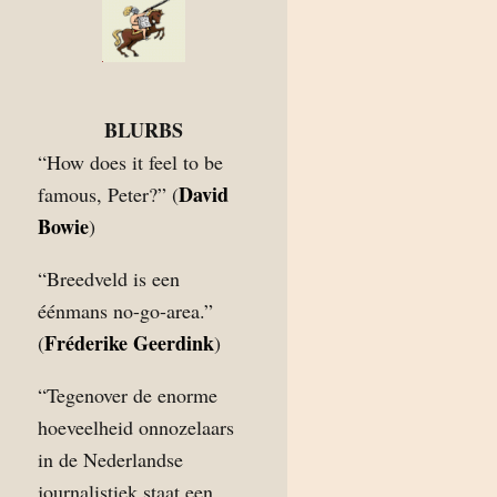
BLURBS
“How does it feel to be
David
famous, Peter?” (
Bowie
)
“Breedveld is een
éénmans no-go-area.”
Fréderike Geerdink
(
)
“Tegenover de enorme
hoeveelheid onnozelaars
in de Nederlandse
journalistiek staat een