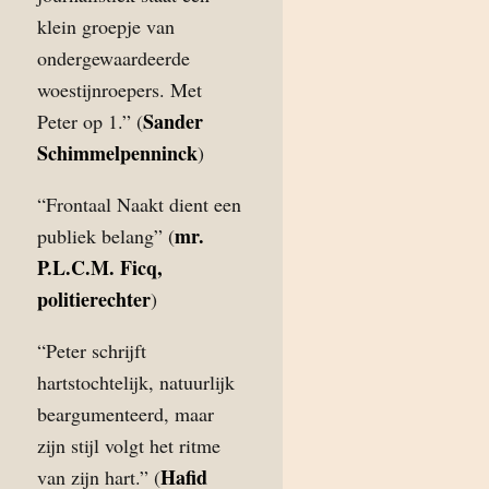
klein groepje van
ondergewaardeerde
woestijnroepers. Met
Sander
Peter op 1.” (
Schimmelpenninck
)
“Frontaal Naakt dient een
mr.
publiek belang” (
P.L.C.M. Ficq,
politierechter
)
“Peter schrijft
hartstochtelijk, natuurlijk
beargumenteerd, maar
zijn stijl volgt het ritme
Hafid
van zijn hart.” (