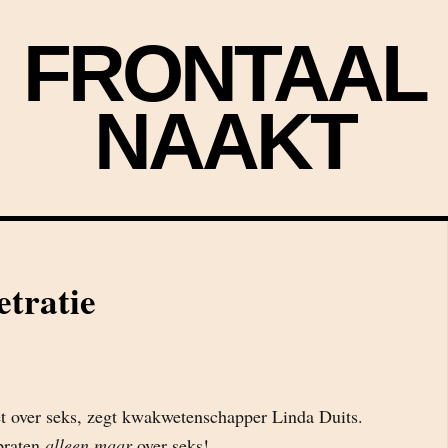
FRONTAAL
NAAKT
etratie
et over seks, zegt kwakwetenschapper Linda Duits.
praten
alleen maar
over seks!