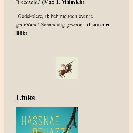
Max J. Molovich
Breedveld.’ (
)
‘Godskolere, ik heb me toch over je
Laurence
gedróómd! Schandalig gewoon.’ (
Blik
)
Links