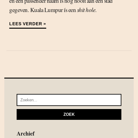
en een passender naam is nog nooit aan een stad
gegeven. Kuala Lumpur ís een
shit hole
.
LEES VERDER »
Archief