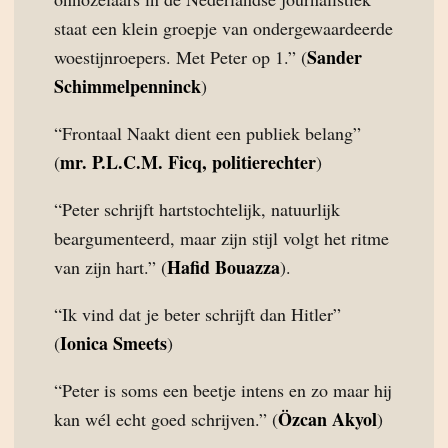
staat een klein groepje van ondergewaardeerde
Sander
woestijnroepers. Met Peter op 1.” (
Schimmelpenninck
)
“Frontaal Naakt dient een publiek belang”
mr. P.L.C.M. Ficq, politierechter
(
)
“Peter schrijft hartstochtelijk, natuurlijk
beargumenteerd, maar zijn stijl volgt het ritme
Hafid Bouazza
van zijn hart.” (
).
“Ik vind dat je beter schrijft dan Hitler”
Ionica Smeets
(
)
“Peter is soms een beetje intens en zo maar hij
Özcan Akyol
kan wél echt goed schrijven.” (
)