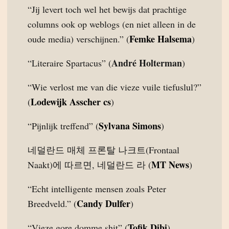
“Jij levert toch wel het bewijs dat prachtige
columns ook op weblogs (en niet alleen in de
Femke Halsema
oude media) verschijnen.” (
)
André Holterman
“Literaire Spartacus” (
)
“Wie verlost me van die vieze vuile tiefuslul?”
Lodewijk Asscher cs
(
)
Sylvana Simons
“Pijnlijk treffend” (
)
네덜란드 매체 프론탈 나크트(Frontaal
MT News
Naakt)에 따르면, 네덜란드 라 (
)
“Echt intelligente mensen zoals Peter
Candy Dulfer
Breedveld.” (
)
Tofik Dibi
“Vieze gore domme shit” (
)