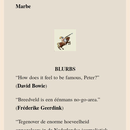
Marbe
BLURBS
“How does it feel to be famous, Peter?”
David Bowie
(
)
“Breedveld is een éénmans no-go-area.”
Fréderike Geerdink
(
)
“Tegenover de enorme hoeveelheid
onnozelaars in de Nederlandse journalistiek