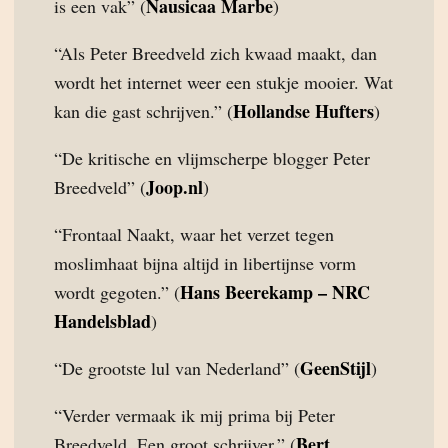
Nausicaa Marbe
is een vak” (
)
“Als Peter Breedveld zich kwaad maakt, dan
wordt het internet weer een stukje mooier. Wat
Hollandse Hufters
kan die gast schrijven.” (
)
“De kritische en vlijmscherpe blogger Peter
Joop.nl
Breedveld” (
)
“Frontaal Naakt, waar het verzet tegen
moslimhaat bijna altijd in libertijnse vorm
Hans Beerekamp – NRC
wordt gegoten.” (
Handelsblad
)
GeenStijl
“De grootste lul van Nederland” (
)
“Verder vermaak ik mij prima bij Peter
Bert
Breedveld. Een groot schrijver.” (