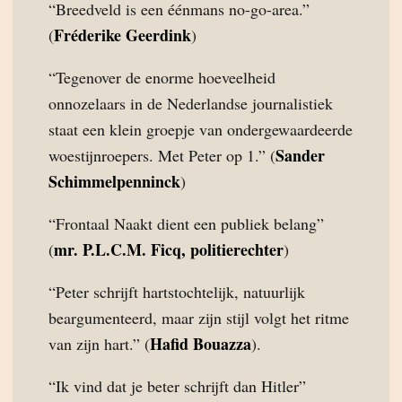
“Breedveld is een éénmans no-go-area.”
Fréderike Geerdink
(
)
“Tegenover de enorme hoeveelheid
onnozelaars in de Nederlandse journalistiek
staat een klein groepje van ondergewaardeerde
Sander
woestijnroepers. Met Peter op 1.” (
Schimmelpenninck
)
“Frontaal Naakt dient een publiek belang”
mr. P.L.C.M. Ficq, politierechter
(
)
“Peter schrijft hartstochtelijk, natuurlijk
beargumenteerd, maar zijn stijl volgt het ritme
Hafid Bouazza
van zijn hart.” (
).
“Ik vind dat je beter schrijft dan Hitler”