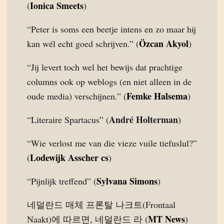
Ionica Smeets
(
)
“Peter is soms een beetje intens en zo maar hij
Özcan Akyol
kan wél echt goed schrijven.” (
)
“Jij levert toch wel het bewijs dat prachtige
columns ook op weblogs (en niet alleen in de
Femke Halsema
oude media) verschijnen.” (
)
André Holterman
“Literaire Spartacus” (
)
“Wie verlost me van die vieze vuile tiefuslul?”
Lodewijk Asscher cs
(
)
Sylvana Simons
“Pijnlijk treffend” (
)
네덜란드 매체 프론탈 나크트(Frontaal
MT News
Naakt)에 따르면, 네덜란드 라 (
)