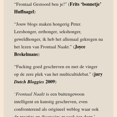
Frits ‘bonnetje’
“Frontaal Gestoord ben je!” (
Huffnagel
)
“Jouw blogs maken hongerig Peter.
Leeshonger, eethonger, sekshonger,
geweldhonger, ik heb het allemaal gekregen na
Joyce
het lezen van Frontaal Naakt.” (
Brekelmans
)
“Fucking goed geschreven en met de vinger
jury
op de zere plek van het multicultidebat.” (
2009
Dutch Bloggies
)
‘
Frontaal Naakt
is een buitengewoon
intelligent en kunstig geschreven, even
confronterend als origineel weblog waar ook
de reacties en discussies er vaak toe doen.’