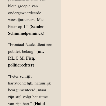
klein groepje van
ondergewaardeerde
woestijnroepers. Met
Sander
Peter op 1.” (
Schimmelpenninck
)
“Frontaal Naakt dient een
mr.
publiek belang” (
P.L.C.M. Ficq,
politierechter
)
“Peter schrijft
hartstochtelijk, natuurlijk
beargumenteerd, maar
zijn stijl volgt het ritme
Hafid
van zijn hart.” (