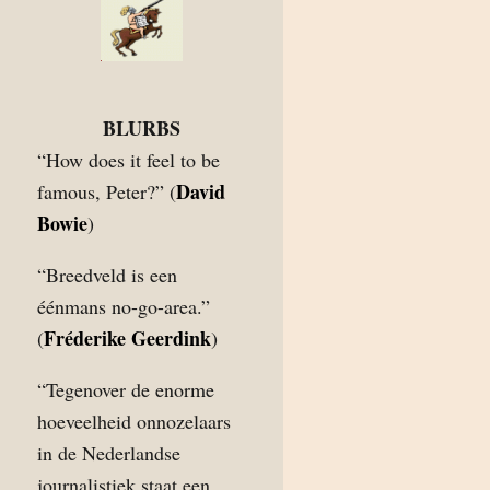
BLURBS
“How does it feel to be
David
famous, Peter?” (
Bowie
)
“Breedveld is een
éénmans no-go-area.”
Fréderike Geerdink
(
)
“Tegenover de enorme
hoeveelheid onnozelaars
in de Nederlandse
journalistiek staat een