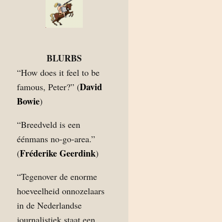
BLURBS
“How does it feel to be
David
famous, Peter?” (
Bowie
)
“Breedveld is een
éénmans no-go-area.”
Fréderike Geerdink
(
)
“Tegenover de enorme
hoeveelheid onnozelaars
in de Nederlandse
journalistiek staat een