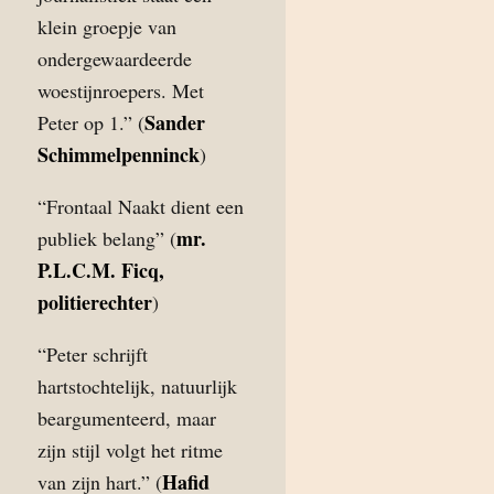
klein groepje van
ondergewaardeerde
woestijnroepers. Met
Sander
Peter op 1.” (
Schimmelpenninck
)
“Frontaal Naakt dient een
mr.
publiek belang” (
P.L.C.M. Ficq,
politierechter
)
“Peter schrijft
hartstochtelijk, natuurlijk
beargumenteerd, maar
zijn stijl volgt het ritme
Hafid
van zijn hart.” (