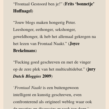
Frits ‘bonnetje’
“Frontaal Gestoord ben je!” (
Huffnagel
)
“Jouw blogs maken hongerig Peter.
Leeshonger, eethonger, sekshonger,
geweldhonger, ik heb het allemaal gekregen na
Joyce
het lezen van Frontaal Naakt.” (
Brekelmans
)
“Fucking goed geschreven en met de vinger
jury
op de zere plek van het multicultidebat.” (
2009
Dutch Bloggies
)
‘
Frontaal Naakt
is een buitengewoon
intelligent en kunstig geschreven, even
confronterend als origineel weblog waar ook
de reacties en discussies er vaak toe doen.’