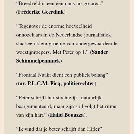
“Breedveld is een éénmans no-go-area.”
Fréderike Geerdink
(
)
“Tegenover de enorme hoeveelheid
onnozelaars in de Nederlandse journalistiek
staat een klein groepje van ondergewaardeerde
Sander
woestijnroepers. Met Peter op 1.” (
Schimmelpenninck
)
“Frontaal Naakt dient een publiek belang”
mr. P.L.C.M. Ficq, politierechter
(
)
“Peter schrijft hartstochtelijk, natuurlijk
beargumenteerd, maar zijn stijl volgt het ritme
Hafid Bouazza
van zijn hart.” (
).
“Ik vind dat je beter schrijft dan Hitler”