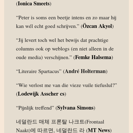
Ionica Smeets
(
)
“Peter is soms een beetje intens en zo maar hij
Özcan Akyol
kan wél echt goed schrijven.” (
)
“Jij levert toch wel het bewijs dat prachtige
columns ook op weblogs (en niet alleen in de
Femke Halsema
oude media) verschijnen.” (
)
André Holterman
“Literaire Spartacus” (
)
“Wie verlost me van die vieze vuile tiefuslul?”
Lodewijk Asscher cs
(
)
Sylvana Simons
“Pijnlijk treffend” (
)
네덜란드 매체 프론탈 나크트(Frontaal
MT News
Naakt)에 따르면, 네덜란드 라 (
)