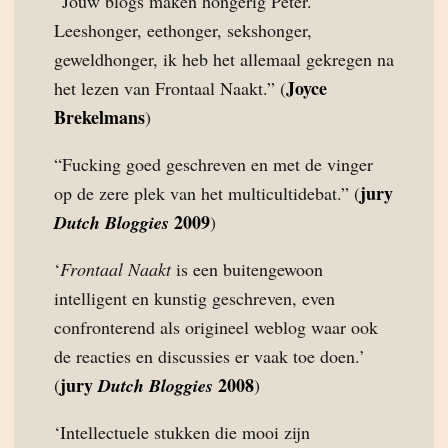
“Jouw blogs maken hongerig Peter.
Leeshonger, eethonger, sekshonger,
geweldhonger, ik heb het allemaal gekregen na
Joyce
het lezen van Frontaal Naakt.” (
Brekelmans
)
“Fucking goed geschreven en met de vinger
jury
op de zere plek van het multicultidebat.” (
2009
Dutch Bloggies
)
‘
Frontaal Naakt
is een buitengewoon
intelligent en kunstig geschreven, even
confronterend als origineel weblog waar ook
de reacties en discussies er vaak toe doen.’
jury
2008
(
Dutch Bloggies
)
‘Intellectuele stukken die mooi zijn