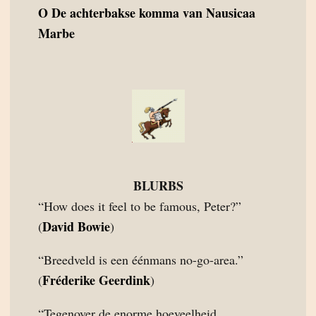
O
De achterbakse komma van Nausicaa
Marbe
BLURBS
“How does it feel to be famous, Peter?”
David Bowie
(
)
“Breedveld is een éénmans no-go-area.”
Fréderike Geerdink
(
)
“Tegenover de enorme hoeveelheid