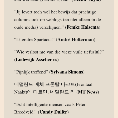
“Jij levert toch wel het bewijs dat prachtige
columns ook op weblogs (en niet alleen in de
Femke Halsema
oude media) verschijnen.” (
)
André Holterman
“Literaire Spartacus” (
)
“Wie verlost me van die vieze vuile tiefuslul?”
Lodewijk Asscher cs
(
)
Sylvana Simons
“Pijnlijk treffend” (
)
네덜란드 매체 프론탈 나크트(Frontaal
MT News
Naakt)에 따르면, 네덜란드 라 (
)
“Echt intelligente mensen zoals Peter
Candy Dulfer
Breedveld.” (
)