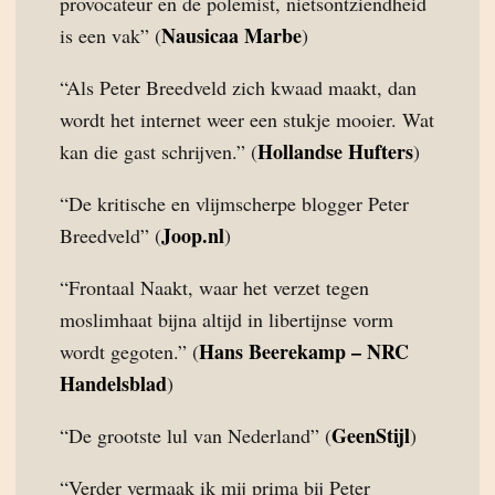
provocateur en de polemist, nietsontziendheid
Nausicaa Marbe
is een vak” (
)
“Als Peter Breedveld zich kwaad maakt, dan
wordt het internet weer een stukje mooier. Wat
Hollandse Hufters
kan die gast schrijven.” (
)
“De kritische en vlijmscherpe blogger Peter
Joop.nl
Breedveld” (
)
“Frontaal Naakt, waar het verzet tegen
moslimhaat bijna altijd in libertijnse vorm
Hans Beerekamp – NRC
wordt gegoten.” (
Handelsblad
)
GeenStijl
“De grootste lul van Nederland” (
)
“Verder vermaak ik mij prima bij Peter