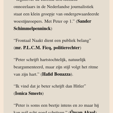
onnozelaars in de Nederlandse journalistiek
staat een klein groepje van ondergewaardeerde
Sander
woestijnroepers. Met Peter op 1.” (
Schimmelpenninck
)
“Frontaal Naakt dient een publiek belang”
mr. P.L.C.M. Ficq, politierechter
(
)
“Peter schrijft hartstochtelijk, natuurlijk
beargumenteerd, maar zijn stijl volgt het ritme
Hafid Bouazza
van zijn hart.” (
).
“Ik vind dat je beter schrijft dan Hitler”
Ionica Smeets
(
)
“Peter is soms een beetje intens en zo maar hij
Özcan Akyol
kan wél echt goed schrijven.” (
)