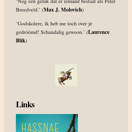
‘Nog een geluk dat er iemand bestaat als Peter
Max J. Molovich
Breedveld.’ (
)
‘Godskolere, ik heb me toch over je
Laurence
gedróómd! Schandalig gewoon.’ (
Blik
)
Links