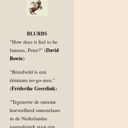
BLURBS
“How does it feel to be
David
famous, Peter?” (
Bowie
)
“Breedveld is een
éénmans no-go-area.”
Fréderike Geerdink
(
)
“Tegenover de enorme
hoeveelheid onnozelaars
in de Nederlandse
journalistiek staat een