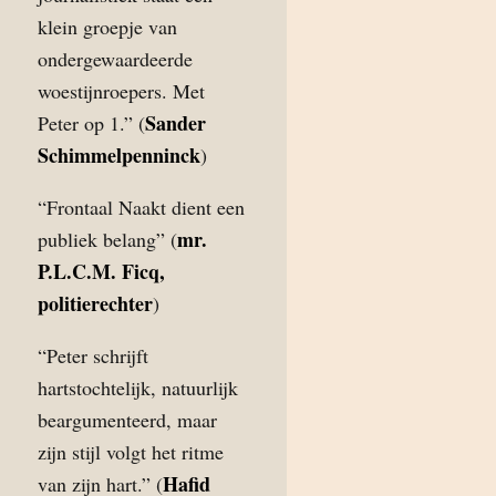
klein groepje van
ondergewaardeerde
woestijnroepers. Met
Sander
Peter op 1.” (
Schimmelpenninck
)
“Frontaal Naakt dient een
mr.
publiek belang” (
P.L.C.M. Ficq,
politierechter
)
“Peter schrijft
hartstochtelijk, natuurlijk
beargumenteerd, maar
zijn stijl volgt het ritme
Hafid
van zijn hart.” (