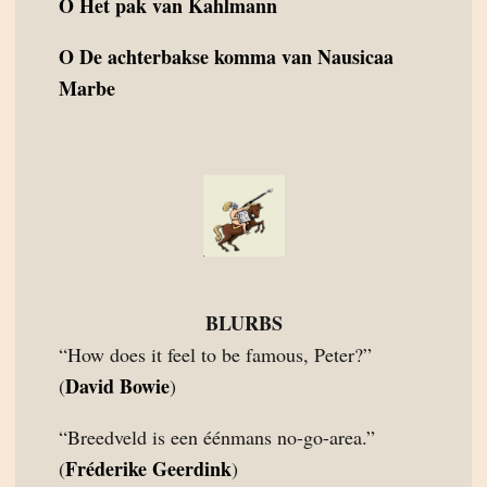
O
Het pak van Kahlmann
O
De achterbakse komma van Nausicaa
Marbe
BLURBS
“How does it feel to be famous, Peter?”
David Bowie
(
)
“Breedveld is een éénmans no-go-area.”
Fréderike Geerdink
(
)