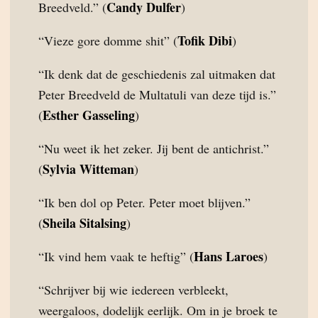
Candy Dulfer
Breedveld.” (
)
Tofik Dibi
“Vieze gore domme shit” (
)
“Ik denk dat de geschiedenis zal uitmaken dat
Peter Breedveld de Multatuli van deze tijd is.”
Esther Gasseling
(
)
“Nu weet ik het zeker. Jij bent de antichrist.”
Sylvia Witteman
(
)
“Ik ben dol op Peter. Peter moet blijven.”
Sheila Sitalsing
(
)
Hans Laroes
“Ik vind hem vaak te heftig” (
)
“Schrijver bij wie iedereen verbleekt,
weergaloos, dodelijk eerlijk. Om in je broek te