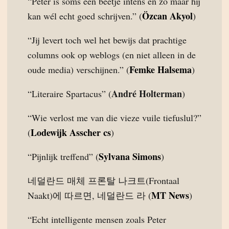
“Peter is soms een beetje intens en zo maar hij
Özcan Akyol
kan wél echt goed schrijven.” (
)
“Jij levert toch wel het bewijs dat prachtige
columns ook op weblogs (en niet alleen in de
Femke Halsema
oude media) verschijnen.” (
)
André Holterman
“Literaire Spartacus” (
)
“Wie verlost me van die vieze vuile tiefuslul?”
Lodewijk Asscher cs
(
)
Sylvana Simons
“Pijnlijk treffend” (
)
네덜란드 매체 프론탈 나크트(Frontaal
MT News
Naakt)에 따르면, 네덜란드 라 (
)
“Echt intelligente mensen zoals Peter