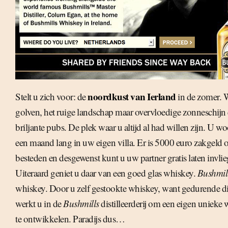
noordkust van Ierland
Stelt u zich voor: de
in de zomer. 
golven, het ruige landschap maar overvloedige zonneschijn
briljante pubs. De plek waar u altijd al had willen zijn. U w
een maand lang in uw eigen villa. Er is 5000 euro zakgeld o
besteden en desgewenst kunt u uw partner gratis laten invli
Uiteraard geniet u daar van een goed glas whiskey.
Bushmil
whiskey. Door u zelf gestookte whiskey, want gedurende 
werkt u in de
Bushmills
distilleerderij om een eigen unieke
te ontwikkelen. Paradijs dus…