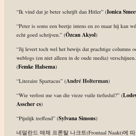
Ionica Smee
“Ik vind dat je beter schrijft dan Hitler” (
“Peter is soms een beetje intens en zo maar hij kan wé
Özcan Akyol
echt goed schrijven.” (
)
“Jij levert toch wel het bewijs dat prachtige columns 
weblogs (en niet alleen in de oude media) verschijnen.
Femke Halsema
(
)
André Holterman
“Literaire Spartacus” (
)
Lode
“Wie verlost me van die vieze vuile tiefuslul?” (
Asscher cs
)
Sylvana Simons
“Pijnlijk treffend” (
)
네덜란드 매체 프론탈 나크트(Frontaal Naakt)에 