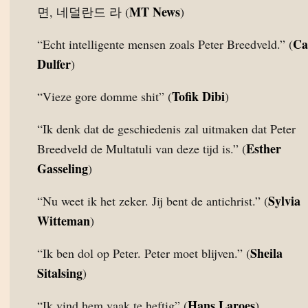
MT News
면, 네덜란드 라 (
)
Ca
“Echt intelligente mensen zoals Peter Breedveld.” (
Dulfer
)
Tofik Dibi
“Vieze gore domme shit” (
)
“Ik denk dat de geschiedenis zal uitmaken dat Peter
Esther
Breedveld de Multatuli van deze tijd is.” (
Gasseling
)
Sylvia
“Nu weet ik het zeker. Jij bent de antichrist.” (
Witteman
)
Sheila
“Ik ben dol op Peter. Peter moet blijven.” (
Sitalsing
)
Hans Laroes
“Ik vind hem vaak te heftig” (
)