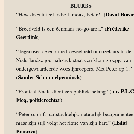
BLURBS
David Bowi
“How does it feel to be famous, Peter?” (
Fréderike
“Breedveld is een éénmans no-go-area.” (
Geerdink
)
“Tegenover de enorme hoeveelheid onnozelaars in de
Nederlandse journalistiek staat een klein groepje van
ondergewaardeerde woestijnroepers. Met Peter op 1.”
Sander Schimmelpenninck
(
)
mr. P.L.
“Frontaal Naakt dient een publiek belang” (
Ficq, politierechter
)
“Peter schrijft hartstochtelijk, natuurlijk beargumentee
Hafid
maar zijn stijl volgt het ritme van zijn hart.” (
Bouazza
).