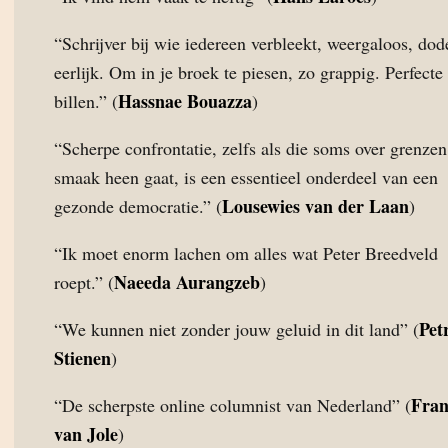
“Schrijver bij wie iedereen verbleekt, weergaloos, dode
eerlijk. Om in je broek te piesen, zo grappig. Perfecte
Hassnae Bouazza
billen.” (
)
“Scherpe confrontatie, zelfs als die soms over grenze
smaak heen gaat, is een essentieel onderdeel van een
Lousewies van der Laan
gezonde democratie.” (
)
“Ik moet enorm lachen om alles wat Peter Breedveld
Naeeda Aurangzeb
roept.” (
)
Pet
“We kunnen niet zonder jouw geluid in dit land” (
Stienen
)
Fran
“De scherpste online columnist van Nederland” (
van Jole
)