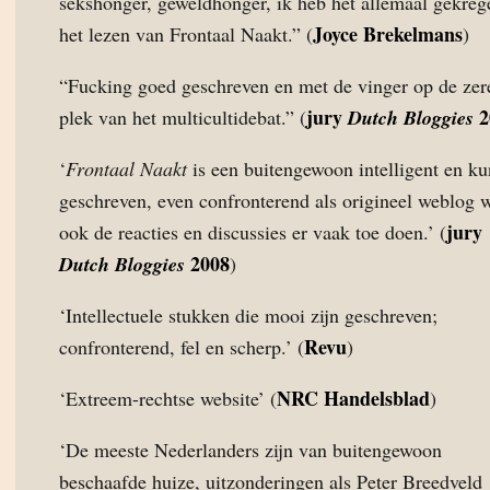
sekshonger, geweldhonger, ik heb het allemaal gekreg
Joyce Brekelmans
het lezen van Frontaal Naakt.” (
)
“Fucking goed geschreven en met de vinger op de zer
jury
2
plek van het multicultidebat.” (
Dutch Bloggies
‘
Frontaal Naakt
is een buitengewoon intelligent en ku
geschreven, even confronterend als origineel weblog 
jury
ook de reacties en discussies er vaak toe doen.’ (
2008
Dutch Bloggies
)
‘Intellectuele stukken die mooi zijn geschreven;
Revu
confronterend, fel en scherp.’ (
)
NRC Handelsblad
‘Extreem-rechtse website’ (
)
‘De meeste Nederlanders zijn van buitengewoon
beschaafde huize, uitzonderingen als Peter Breedveld