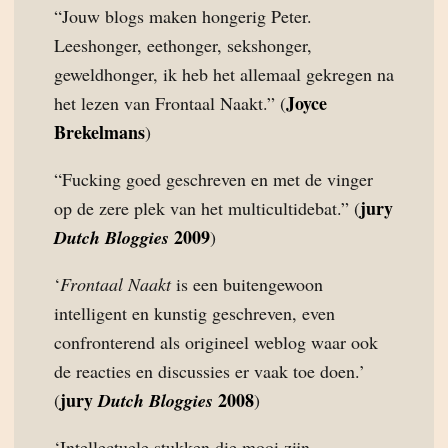
“Jouw blogs maken hongerig Peter.
Leeshonger, eethonger, sekshonger,
geweldhonger, ik heb het allemaal gekregen na
Joyce
het lezen van Frontaal Naakt.” (
Brekelmans
)
“Fucking goed geschreven en met de vinger
jury
op de zere plek van het multicultidebat.” (
2009
Dutch Bloggies
)
‘
Frontaal Naakt
is een buitengewoon
intelligent en kunstig geschreven, even
confronterend als origineel weblog waar ook
de reacties en discussies er vaak toe doen.’
jury
2008
(
Dutch Bloggies
)
‘Intellectuele stukken die mooi zijn