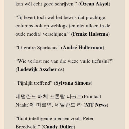
Özcan Akyol
kan wél echt goed schrijven.” (
)
“Jij levert toch wel het bewijs dat prachtige
columns ook op weblogs (en niet alleen in de
Femke Halsema
oude media) verschijnen.” (
)
André Holterman
“Literaire Spartacus” (
)
“Wie verlost me van die vieze vuile tiefuslul?”
Lodewijk Asscher cs
(
)
Sylvana Simons
“Pijnlijk treffend” (
)
네덜란드 매체 프론탈 나크트(Frontaal
MT News
Naakt)에 따르면, 네덜란드 라 (
)
“Echt intelligente mensen zoals Peter
Candy Dulfer
Breedveld.” (
)