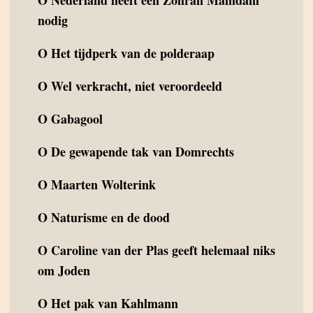
O
Nederland heeft een Zohran Mamdani
nodig
O
Het tijdperk van de polderaap
O
Wel verkracht, niet veroordeeld
O
Gabagool
O
De gewapende tak van Domrechts
O
Maarten Wolterink
O
Naturisme en de dood
O
Caroline van der Plas geeft helemaal niks
om Joden
O
Het pak van Kahlmann