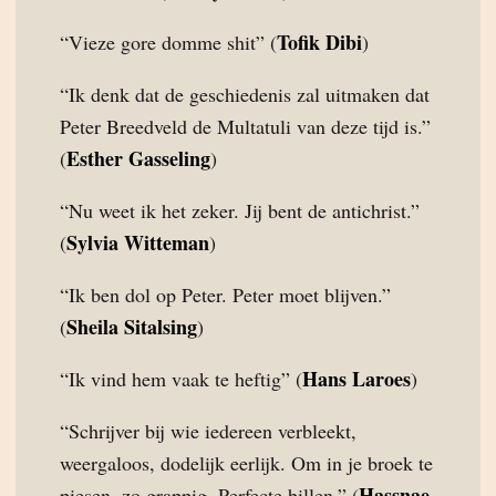
Tofik Dibi
“Vieze gore domme shit” (
)
“Ik denk dat de geschiedenis zal uitmaken dat
Peter Breedveld de Multatuli van deze tijd is.”
Esther Gasseling
(
)
“Nu weet ik het zeker. Jij bent de antichrist.”
Sylvia Witteman
(
)
“Ik ben dol op Peter. Peter moet blijven.”
Sheila Sitalsing
(
)
Hans Laroes
“Ik vind hem vaak te heftig” (
)
“Schrijver bij wie iedereen verbleekt,
weergaloos, dodelijk eerlijk. Om in je broek te
Hassnae
piesen, zo grappig. Perfecte billen.” (