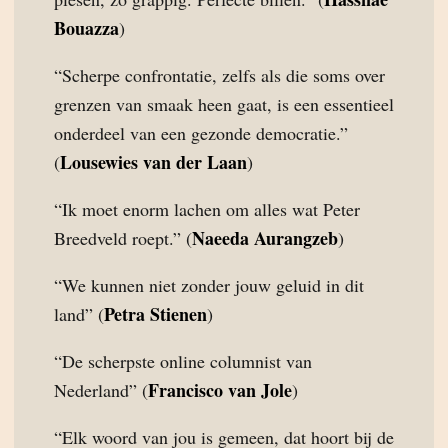
Bouazza
)
“Scherpe confrontatie, zelfs als die soms over
grenzen van smaak heen gaat, is een essentieel
onderdeel van een gezonde democratie.”
Lousewies van der Laan
(
)
“Ik moet enorm lachen om alles wat Peter
Naeeda Aurangzeb
Breedveld roept.” (
)
“We kunnen niet zonder jouw geluid in dit
Petra Stienen
land” (
)
“De scherpste online columnist van
Francisco van Jole
Nederland” (
)
“Elk woord van jou is gemeen, dat hoort bij de