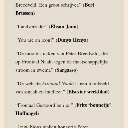
Bert
Breedveld. Een groot schrijver.” (
Brussen
)
Ehsan Jami
“Landverrader” (
)
Dunya Henya
“You are an icon!” (
)
“De mooie stukken van Peter Breedveld, die
op Frontaal Naakt tegen de maatschappelijke
Sargasso
stroom in zwemt.” (
)
“De website
Frontaal Naakt
is een toonbeeld
Elsevier weekblad
van smaak en intellect.” (
)
Frits ‘bonnetje’
“Frontaal Gestoord ben je!” (
Huffnagel
)
“Jouw blogs maken hongerig Peter.