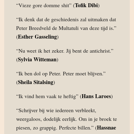
Tofik Dibi
“Vieze gore domme shit” (
)
“Ik denk dat de geschiedenis zal uitmaken dat
Peter Breedveld de Multatuli van deze tijd is.”
Esther Gasseling
(
)
“Nu weet ik het zeker. Jij bent de antichrist.”
Sylvia Witteman
(
)
“Ik ben dol op Peter. Peter moet blijven.”
Sheila Sitalsing
(
)
Hans Laroes
“Ik vind hem vaak te heftig” (
)
“Schrijver bij wie iedereen verbleekt,
weergaloos, dodelijk eerlijk. Om in je broek te
Hassnae
piesen, zo grappig. Perfecte billen.” (