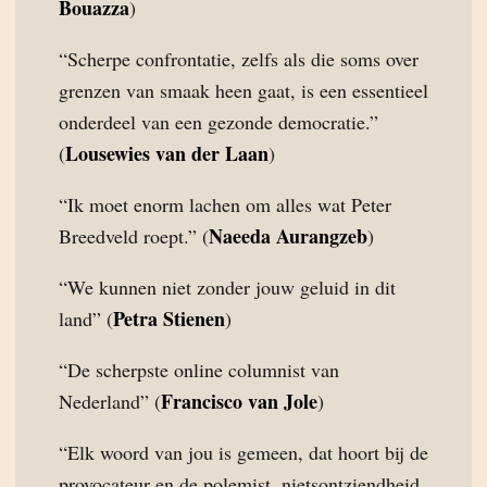
Bouazza
)
“Scherpe confrontatie, zelfs als die soms over
grenzen van smaak heen gaat, is een essentieel
onderdeel van een gezonde democratie.”
Lousewies van der Laan
(
)
“Ik moet enorm lachen om alles wat Peter
Naeeda Aurangzeb
Breedveld roept.” (
)
“We kunnen niet zonder jouw geluid in dit
Petra Stienen
land” (
)
“De scherpste online columnist van
Francisco van Jole
Nederland” (
)
“Elk woord van jou is gemeen, dat hoort bij de
provocateur en de polemist, nietsontziendheid