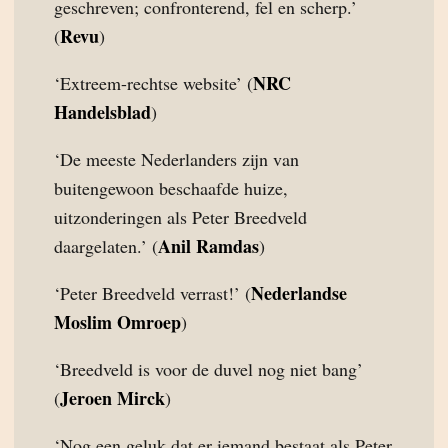
geschreven; confronterend, fel en scherp.’
Revu
(
)
NRC
‘Extreem-rechtse website’ (
Handelsblad
)
‘De meeste Nederlanders zijn van
buitengewoon beschaafde huize,
uitzonderingen als Peter Breedveld
Anil Ramdas
daargelaten.’ (
)
Nederlandse
‘Peter Breedveld verrast!’ (
Moslim Omroep
)
‘Breedveld is voor de duvel nog niet bang’
Jeroen Mirck
(
)
‘Nog een geluk dat er iemand bestaat als Peter