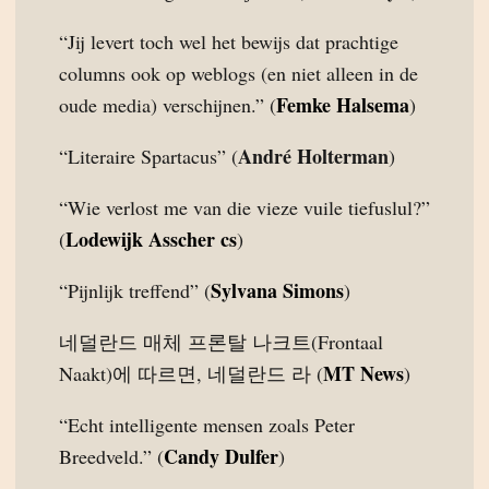
“Jij levert toch wel het bewijs dat prachtige
columns ook op weblogs (en niet alleen in de
Femke Halsema
oude media) verschijnen.” (
)
André Holterman
“Literaire Spartacus” (
)
“Wie verlost me van die vieze vuile tiefuslul?”
Lodewijk Asscher cs
(
)
Sylvana Simons
“Pijnlijk treffend” (
)
네덜란드 매체 프론탈 나크트(Frontaal
MT News
Naakt)에 따르면, 네덜란드 라 (
)
“Echt intelligente mensen zoals Peter
Candy Dulfer
Breedveld.” (
)