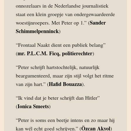
onnozelaars in de Nederlandse journalistiek
staat een klein groepje van ondergewaardeerde
Sander
woestijnroepers. Met Peter op 1.” (
Schimmelpenninck
)
“Frontaal Naakt dient een publiek belang”
mr. P.L.C.M. Ficq, politierechter
(
)
“Peter schrijft hartstochtelijk, natuurlijk
beargumenteerd, maar zijn stijl volgt het ritme
Hafid Bouazza
van zijn hart.” (
).
“Ik vind dat je beter schrijft dan Hitler”
Ionica Smeets
(
)
“Peter is soms een beetje intens en zo maar hij
Özcan Akyol
kan wél echt goed schrijven.” (
)