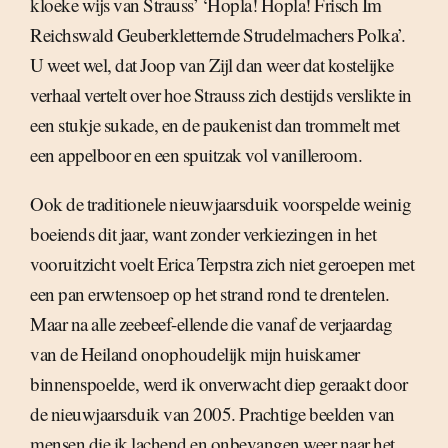
kloeke wijs van Strauss’ ‘Hopla! Hopla! Frisch Im
Reichswald Geuberkletternde Strudelmachers Polka’.
U weet wel, dat Joop van Zijl dan weer dat kostelijke
verhaal vertelt over hoe Strauss zich destijds verslikte in
een stukje sukade, en de paukenist dan trommelt met
een appelboor en een spuitzak vol vanilleroom.
Ook de traditionele nieuwjaarsduik voorspelde weinig
boeiends dit jaar, want zonder verkiezingen in het
vooruitzicht voelt Erica Terpstra zich niet geroepen met
een pan erwtensoep op het strand rond te drentelen.
Maar na alle zeebeef-ellende die vanaf de verjaardag
van de Heiland onophoudelijk mijn huiskamer
binnenspoelde, werd ik onverwacht diep geraakt door
de nieuwjaarsduik van 2005. Prachtige beelden van
mensen die ik lachend en onbevangen weer naar het