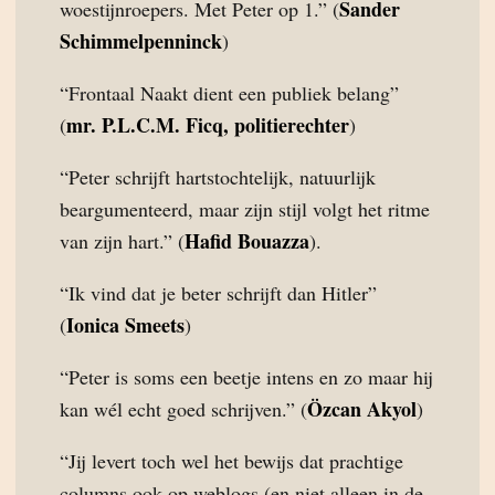
Sander
woestijnroepers. Met Peter op 1.” (
Schimmelpenninck
)
“Frontaal Naakt dient een publiek belang”
mr. P.L.C.M. Ficq, politierechter
(
)
“Peter schrijft hartstochtelijk, natuurlijk
beargumenteerd, maar zijn stijl volgt het ritme
Hafid Bouazza
van zijn hart.” (
).
“Ik vind dat je beter schrijft dan Hitler”
Ionica Smeets
(
)
“Peter is soms een beetje intens en zo maar hij
Özcan Akyol
kan wél echt goed schrijven.” (
)
“Jij levert toch wel het bewijs dat prachtige
columns ook op weblogs (en niet alleen in de