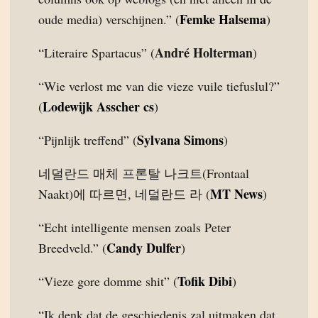
Femke Halsema
oude media) verschijnen.” (
)
André Holterman
“Literaire Spartacus” (
)
“Wie verlost me van die vieze vuile tiefuslul?”
Lodewijk Asscher cs
(
)
Sylvana Simons
“Pijnlijk treffend” (
)
네덜란드 매체 프론탈 나크트(Frontaal
MT News
Naakt)에 따르면, 네덜란드 라 (
)
“Echt intelligente mensen zoals Peter
Candy Dulfer
Breedveld.” (
)
Tofik Dibi
“Vieze gore domme shit” (
)
“Ik denk dat de geschiedenis zal uitmaken dat