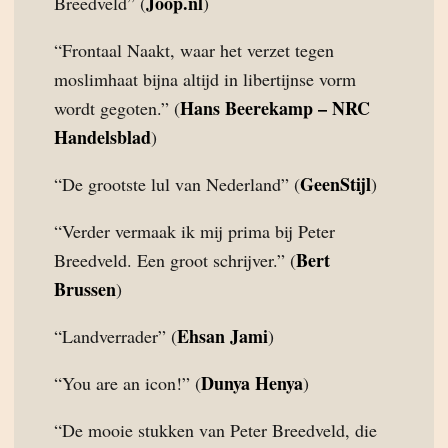
Joop.nl
Breedveld” (
)
“Frontaal Naakt, waar het verzet tegen
moslimhaat bijna altijd in libertijnse vorm
Hans Beerekamp – NRC
wordt gegoten.” (
Handelsblad
)
GeenStijl
“De grootste lul van Nederland” (
)
“Verder vermaak ik mij prima bij Peter
Bert
Breedveld. Een groot schrijver.” (
Brussen
)
Ehsan Jami
“Landverrader” (
)
Dunya Henya
“You are an icon!” (
)
“De mooie stukken van Peter Breedveld, die