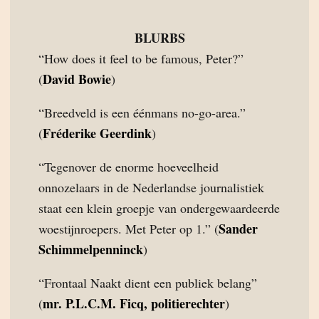
BLURBS
“How does it feel to be famous, Peter?”
David Bowie
(
)
“Breedveld is een éénmans no-go-area.”
Fréderike Geerdink
(
)
“Tegenover de enorme hoeveelheid
onnozelaars in de Nederlandse journalistiek
staat een klein groepje van ondergewaardeerde
Sander
woestijnroepers. Met Peter op 1.” (
Schimmelpenninck
)
“Frontaal Naakt dient een publiek belang”
mr. P.L.C.M. Ficq, politierechter
(
)