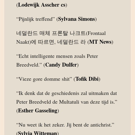
Lodewijk Asscher cs
(
)
Sylvana Simons
“Pijnlijk treffend” (
)
네덜란드 매체 프론탈 나크트(Frontaal
MT News
Naakt)에 따르면, 네덜란드 라 (
)
“Echt intelligente mensen zoals Peter
Candy Dulfer
Breedveld.” (
)
Tofik Dibi
“Vieze gore domme shit” (
)
“Ik denk dat de geschiedenis zal uitmaken dat
Peter Breedveld de Multatuli van deze tijd is.”
Esther Gasseling
(
)
“Nu weet ik het zeker. Jij bent de antichrist.”
Sylvia Witteman
(
)