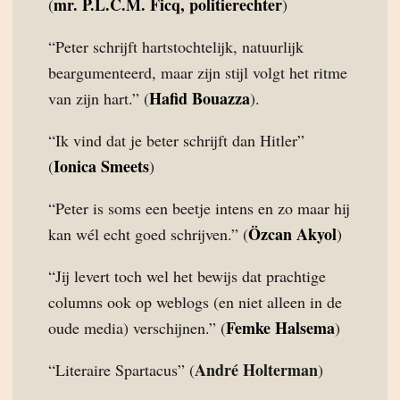
mr. P.L.C.M. Ficq, politierechter
(
)
“Peter schrijft hartstochtelijk, natuurlijk
beargumenteerd, maar zijn stijl volgt het ritme
Hafid Bouazza
van zijn hart.” (
).
“Ik vind dat je beter schrijft dan Hitler”
Ionica Smeets
(
)
“Peter is soms een beetje intens en zo maar hij
Özcan Akyol
kan wél echt goed schrijven.” (
)
“Jij levert toch wel het bewijs dat prachtige
columns ook op weblogs (en niet alleen in de
Femke Halsema
oude media) verschijnen.” (
)
André Holterman
“Literaire Spartacus” (
)