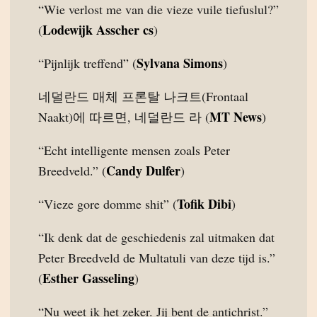
“Wie verlost me van die vieze vuile tiefuslul?”
Lodewijk Asscher cs
(
)
Sylvana Simons
“Pijnlijk treffend” (
)
네덜란드 매체 프론탈 나크트(Frontaal
MT News
Naakt)에 따르면, 네덜란드 라 (
)
“Echt intelligente mensen zoals Peter
Candy Dulfer
Breedveld.” (
)
Tofik Dibi
“Vieze gore domme shit” (
)
“Ik denk dat de geschiedenis zal uitmaken dat
Peter Breedveld de Multatuli van deze tijd is.”
Esther Gasseling
(
)
“Nu weet ik het zeker. Jij bent de antichrist.”