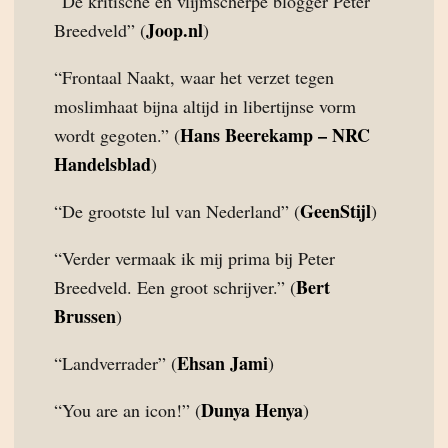
“De kritische en vlijmscherpe blogger Peter
Joop.nl
Breedveld” (
)
“Frontaal Naakt, waar het verzet tegen
moslimhaat bijna altijd in libertijnse vorm
Hans Beerekamp – NRC
wordt gegoten.” (
Handelsblad
)
GeenStijl
“De grootste lul van Nederland” (
)
“Verder vermaak ik mij prima bij Peter
Bert
Breedveld. Een groot schrijver.” (
Brussen
)
Ehsan Jami
“Landverrader” (
)
Dunya Henya
“You are an icon!” (
)