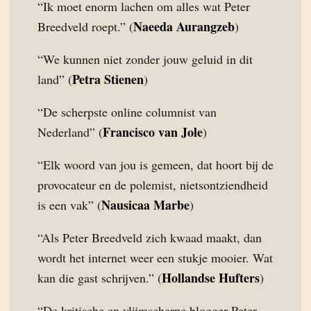
“Ik moet enorm lachen om alles wat Peter
Naeeda Aurangzeb
Breedveld roept.” (
)
“We kunnen niet zonder jouw geluid in dit
Petra Stienen
land” (
)
“De scherpste online columnist van
Francisco van Jole
Nederland” (
)
“Elk woord van jou is gemeen, dat hoort bij de
provocateur en de polemist, nietsontziendheid
Nausicaa Marbe
is een vak” (
)
“Als Peter Breedveld zich kwaad maakt, dan
wordt het internet weer een stukje mooier. Wat
Hollandse Hufters
kan die gast schrijven.” (
)
“De kritische en vlijmscherpe blogger Peter