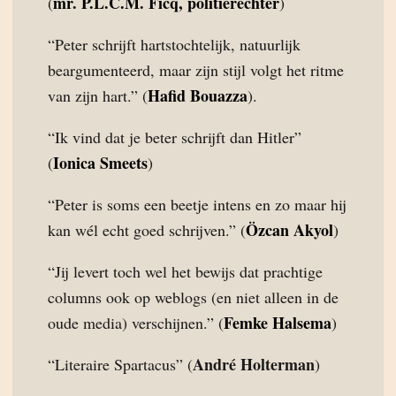
mr. P.L.C.M. Ficq, politierechter
(
)
“Peter schrijft hartstochtelijk, natuurlijk
beargumenteerd, maar zijn stijl volgt het ritme
Hafid Bouazza
van zijn hart.” (
).
“Ik vind dat je beter schrijft dan Hitler”
Ionica Smeets
(
)
“Peter is soms een beetje intens en zo maar hij
Özcan Akyol
kan wél echt goed schrijven.” (
)
“Jij levert toch wel het bewijs dat prachtige
columns ook op weblogs (en niet alleen in de
Femke Halsema
oude media) verschijnen.” (
)
André Holterman
“Literaire Spartacus” (
)