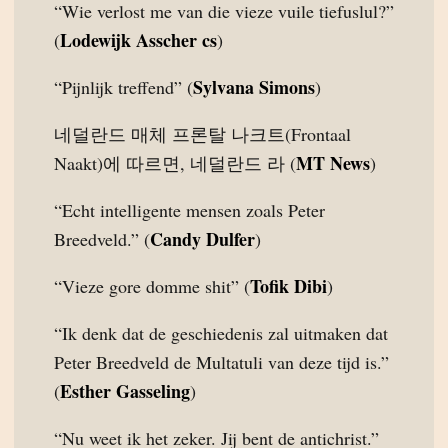
“Wie verlost me van die vieze vuile tiefuslul?”
Lodewijk Asscher cs
(
)
Sylvana Simons
“Pijnlijk treffend” (
)
네덜란드 매체 프론탈 나크트(Frontaal
MT News
Naakt)에 따르면, 네덜란드 라 (
)
“Echt intelligente mensen zoals Peter
Candy Dulfer
Breedveld.” (
)
Tofik Dibi
“Vieze gore domme shit” (
)
“Ik denk dat de geschiedenis zal uitmaken dat
Peter Breedveld de Multatuli van deze tijd is.”
Esther Gasseling
(
)
“Nu weet ik het zeker. Jij bent de antichrist.”