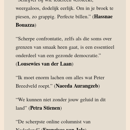
weergaloos, dodelijk eerlijk. Om in je broek te
Hassnae
piesen, zo grappig. Perfecte billen.” (
Bouazza
)
“Scherpe confrontatie, zelfs als die soms over
grenzen van smaak heen gaat, is een essentieel
onderdeel van een gezonde democratie.”
Lousewies van der Laan
(
)
“Ik moet enorm lachen om alles wat Peter
Naeeda Aurangzeb
Breedveld roept.” (
)
“We kunnen niet zonder jouw geluid in dit
Petra Stienen
land” (
)
“De scherpste online columnist van
Francisco van Jole
Nederland” (
)