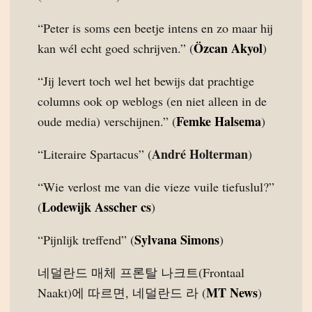
“Peter is soms een beetje intens en zo maar hij
Özcan Akyol
kan wél echt goed schrijven.” (
)
“Jij levert toch wel het bewijs dat prachtige
columns ook op weblogs (en niet alleen in de
Femke Halsema
oude media) verschijnen.” (
)
André Holterman
“Literaire Spartacus” (
)
“Wie verlost me van die vieze vuile tiefuslul?”
Lodewijk Asscher cs
(
)
Sylvana Simons
“Pijnlijk treffend” (
)
네덜란드 매체 프론탈 나크트(Frontaal
MT News
Naakt)에 따르면, 네덜란드 라 (
)