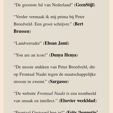
GeenStijl
“De grootste lul van Nederland” (
)
“Verder vermaak ik mij prima bij Peter
Bert
Breedveld. Een groot schrijver.” (
Brussen
)
Ehsan Jami
“Landverrader” (
)
Dunya Henya
“You are an icon!” (
)
“De mooie stukken van Peter Breedveld, die
op Frontaal Naakt tegen de maatschappelijke
Sargasso
stroom in zwemt.” (
)
“De website
Frontaal Naakt
is een toonbeeld
Elsevier weekblad
van smaak en intellect.” (
)
Frits ‘bonnetje’
“Frontaal Gestoord ben je!” (