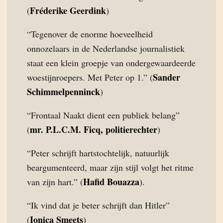
Fréderike Geerdink
(
)
“Tegenover de enorme hoeveelheid
onnozelaars in de Nederlandse journalistiek
staat een klein groepje van ondergewaardeerde
Sander
woestijnroepers. Met Peter op 1.” (
Schimmelpenninck
)
“Frontaal Naakt dient een publiek belang”
mr. P.L.C.M. Ficq, politierechter
(
)
“Peter schrijft hartstochtelijk, natuurlijk
beargumenteerd, maar zijn stijl volgt het ritme
Hafid Bouazza
van zijn hart.” (
).
“Ik vind dat je beter schrijft dan Hitler”
Ionica Smeets
(
)