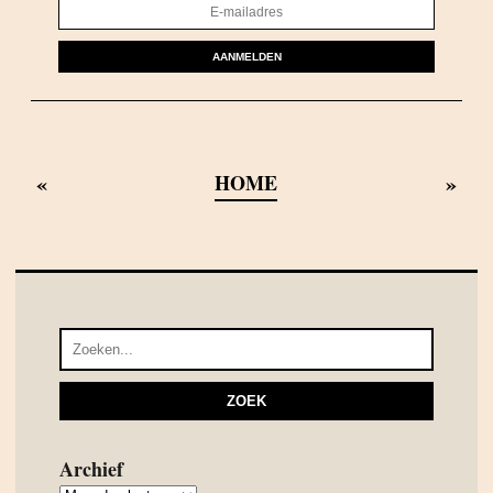
AANMELDEN
«
»
HOME
Archief