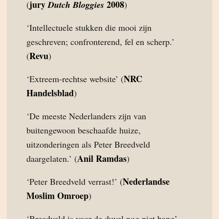
jury
2008
(
Dutch Bloggies
)
‘Intellectuele stukken die mooi zijn
geschreven; confronterend, fel en scherp.’
Revu
(
)
NRC
‘Extreem-rechtse website’ (
Handelsblad
)
‘De meeste Nederlanders zijn van
buitengewoon beschaafde huize,
uitzonderingen als Peter Breedveld
Anil Ramdas
daargelaten.’ (
)
Nederlandse
‘Peter Breedveld verrast!’ (
Moslim Omroep
)
‘Breedveld is voor de duvel nog niet bang’