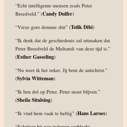
“Echt intelligente mensen zoals Peter
Candy Dulfer
Breedveld.” (
)
Tofik Dibi
“Vieze gore domme shit” (
)
“Ik denk dat de geschiedenis zal uitmaken dat
Peter Breedveld de Multatuli van deze tijd is.”
Esther Gasseling
(
)
“Nu weet ik het zeker. Jij bent de antichrist.”
Sylvia Witteman
(
)
“Ik ben dol op Peter. Peter moet blijven.”
Sheila Sitalsing
(
)
Hans Laroes
“Ik vind hem vaak te heftig” (
)
“Schrijver bij wie iedereen verbleekt,