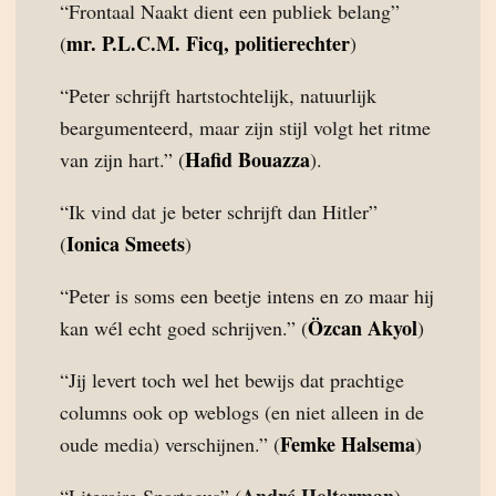
“Frontaal Naakt dient een publiek belang”
mr. P.L.C.M. Ficq, politierechter
(
)
“Peter schrijft hartstochtelijk, natuurlijk
beargumenteerd, maar zijn stijl volgt het ritme
Hafid Bouazza
van zijn hart.” (
).
“Ik vind dat je beter schrijft dan Hitler”
Ionica Smeets
(
)
“Peter is soms een beetje intens en zo maar hij
Özcan Akyol
kan wél echt goed schrijven.” (
)
“Jij levert toch wel het bewijs dat prachtige
columns ook op weblogs (en niet alleen in de
Femke Halsema
oude media) verschijnen.” (
)