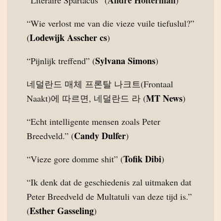
André Holterman
“Literaire Spartacus” (
)
“Wie verlost me van die vieze vuile tiefuslul?”
Lodewijk Asscher cs
(
)
Sylvana Simons
“Pijnlijk treffend” (
)
네덜란드 매체 프론탈 나크트(Frontaal
MT News
Naakt)에 따르면, 네덜란드 라 (
)
“Echt intelligente mensen zoals Peter
Candy Dulfer
Breedveld.” (
)
Tofik Dibi
“Vieze gore domme shit” (
)
“Ik denk dat de geschiedenis zal uitmaken dat
Peter Breedveld de Multatuli van deze tijd is.”
Esther Gasseling
(
)