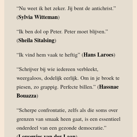
“Nu weet ik het zeker. Jij bent de antichrist.”
Sylvia Witteman
(
)
“Ik ben dol op Peter. Peter moet blijven.”
Sheila Sitalsing
(
)
Hans Laroes
“Ik vind hem vaak te heftig” (
)
“Schrijver bij wie iedereen verbleekt,
weergaloos, dodelijk eerlijk. Om in je broek te
Hassnae
piesen, zo grappig. Perfecte billen.” (
Bouazza
)
“Scherpe confrontatie, zelfs als die soms over
grenzen van smaak heen gaat, is een essentieel
onderdeel van een gezonde democratie.”
Lousewies van der Laan
(
)