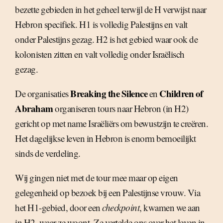
bezette gebieden in het geheel terwijl de H verwijst naar
Hebron specifiek. H1 is volledig Palestijns en valt
onder Palestijns gezag. H2 is het gebied waar ook de
kolonisten zitten en valt volledig onder Israëlisch
gezag.
Breaking the Silence
Children of
De organisaties
en
Abraham
organiseren tours naar Hebron (in H2)
gericht op met name Israëliërs om bewustzijn te creëren.
Het dagelijkse leven in Hebron is enorm bemoeilijkt
sinds de verdeling.
Wij gingen niet met de tour mee maar op eigen
gelegenheid op bezoek bij een Palestijnse vrouw. Via
het H1-gebied, door een
checkpoint
, kwamen we aan
in H2, waar ze woont. Ze vertelde ons over het leven in