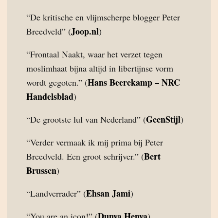
“De kritische en vlijmscherpe blogger Peter
Joop.nl
Breedveld” (
)
“Frontaal Naakt, waar het verzet tegen
moslimhaat bijna altijd in libertijnse vorm
Hans Beerekamp – NRC
wordt gegoten.” (
Handelsblad
)
GeenStijl
“De grootste lul van Nederland” (
)
“Verder vermaak ik mij prima bij Peter
Bert
Breedveld. Een groot schrijver.” (
Brussen
)
Ehsan Jami
“Landverrader” (
)
Dunya Henya
“You are an icon!” (
)