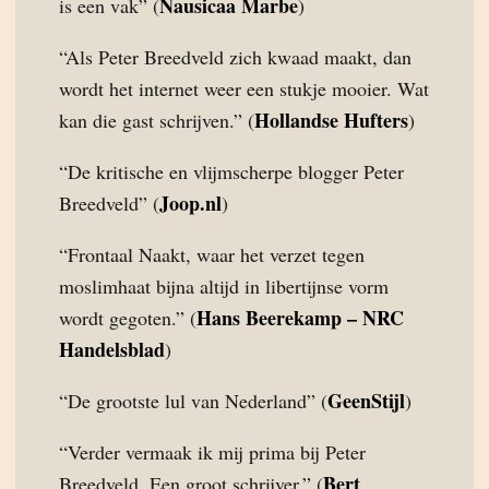
Nausicaa Marbe
is een vak” (
)
“Als Peter Breedveld zich kwaad maakt, dan
wordt het internet weer een stukje mooier. Wat
Hollandse Hufters
kan die gast schrijven.” (
)
“De kritische en vlijmscherpe blogger Peter
Joop.nl
Breedveld” (
)
“Frontaal Naakt, waar het verzet tegen
moslimhaat bijna altijd in libertijnse vorm
Hans Beerekamp – NRC
wordt gegoten.” (
Handelsblad
)
GeenStijl
“De grootste lul van Nederland” (
)
“Verder vermaak ik mij prima bij Peter
Bert
Breedveld. Een groot schrijver.” (