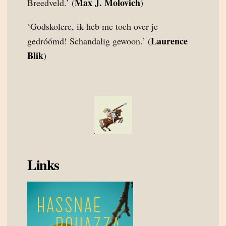
Max J. Molovich
Breedveld.’ (
)
‘Godskolere, ik heb me toch over je
Laurence
gedróómd! Schandalig gewoon.’ (
Blik
)
Links