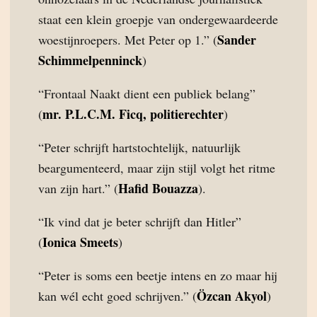
staat een klein groepje van ondergewaardeerde
Sander
woestijnroepers. Met Peter op 1.” (
Schimmelpenninck
)
“Frontaal Naakt dient een publiek belang”
mr. P.L.C.M. Ficq, politierechter
(
)
“Peter schrijft hartstochtelijk, natuurlijk
beargumenteerd, maar zijn stijl volgt het ritme
Hafid Bouazza
van zijn hart.” (
).
“Ik vind dat je beter schrijft dan Hitler”
Ionica Smeets
(
)
“Peter is soms een beetje intens en zo maar hij
Özcan Akyol
kan wél echt goed schrijven.” (
)