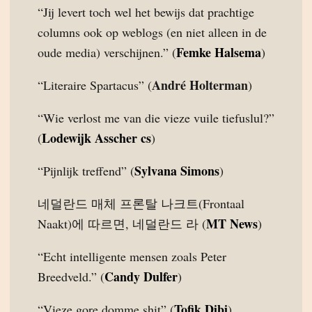
“Jij levert toch wel het bewijs dat prachtige
columns ook op weblogs (en niet alleen in de
Femke Halsema
oude media) verschijnen.” (
)
André Holterman
“Literaire Spartacus” (
)
“Wie verlost me van die vieze vuile tiefuslul?”
Lodewijk Asscher cs
(
)
Sylvana Simons
“Pijnlijk treffend” (
)
네덜란드 매체 프론탈 나크트(Frontaal
MT News
Naakt)에 따르면, 네덜란드 라 (
)
“Echt intelligente mensen zoals Peter
Candy Dulfer
Breedveld.” (
)
Tofik Dibi
“Vieze gore domme shit” (
)