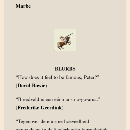
Marbe
BLURBS
“How does it feel to be famous, Peter?”
David Bowie
(
)
“Breedveld is een éénmans no-go-area.”
Fréderike Geerdink
(
)
“Tegenover de enorme hoeveelheid
onnozelaars in de Nederlandse journalistiek