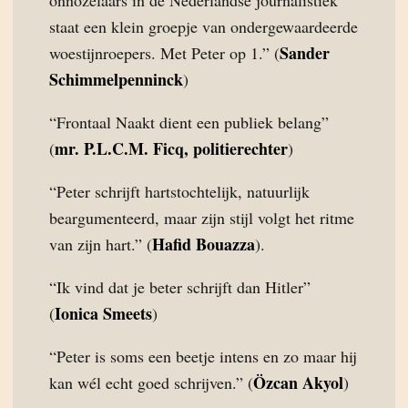
onnozelaars in de Nederlandse journalistiek
staat een klein groepje van ondergewaardeerde
Sander
woestijnroepers. Met Peter op 1.” (
Schimmelpenninck
)
“Frontaal Naakt dient een publiek belang”
mr. P.L.C.M. Ficq, politierechter
(
)
“Peter schrijft hartstochtelijk, natuurlijk
beargumenteerd, maar zijn stijl volgt het ritme
Hafid Bouazza
van zijn hart.” (
).
“Ik vind dat je beter schrijft dan Hitler”
Ionica Smeets
(
)
“Peter is soms een beetje intens en zo maar hij
Özcan Akyol
kan wél echt goed schrijven.” (
)