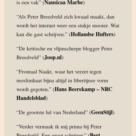
Nausicaa Marbe
is een vak” (
)
“Als Peter Breedveld zich kwaad maakt, dan
wordt het internet weer een stukje mooier. Wat
Hollandse Hufters
kan die gast schrijven.” (
)
“De kritische en vlijmscherpe blogger Peter
Joop.nl
Breedveld” (
)
“Frontaal Naakt, waar het verzet tegen
moslimhaat bijna altijd in libertijnse vorm
Hans Beerekamp – NRC
wordt gegoten.” (
Handelsblad
)
GeenStijl
“De grootste lul van Nederland” (
)
“Verder vermaak ik mij prima bij Peter
Bert
Breedveld. Een groot schrijver.” (