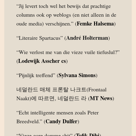
“Jij levert toch wel het bewijs dat prachtige
columns ook op weblogs (en niet alleen in de
Femke Halsema
oude media) verschijnen.” (
)
André Holterman
“Literaire Spartacus” (
)
“Wie verlost me van die vieze vuile tiefuslul?”
Lodewijk Asscher cs
(
)
Sylvana Simons
“Pijnlijk treffend” (
)
네덜란드 매체 프론탈 나크트(Frontaal
MT News
Naakt)에 따르면, 네덜란드 라 (
)
“Echt intelligente mensen zoals Peter
Candy Dulfer
Breedveld.” (
)
Tofik Dibi
“Vieze gore domme shit” (
)