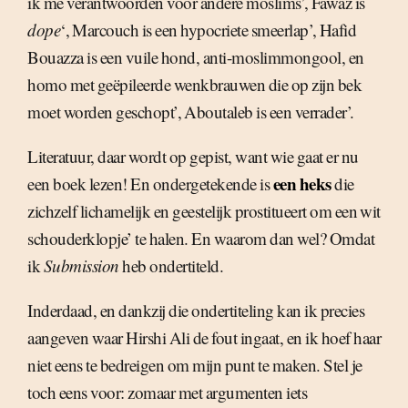
ik me verantwoorden voor andere moslims’, Fawaz is
dope
‘, Marcouch is een hypocriete smeerlap’, Hafid
Bouazza is een vuile hond, anti-moslimmongool, en
homo met geëpileerde wenkbrauwen die op zijn bek
moet worden geschopt’, Aboutaleb is een verrader’.
Literatuur, daar wordt op gepist, want wie gaat er nu
een heks
een boek lezen! En ondergetekende is
die
zichzelf lichamelijk en geestelijk prostitueert om een wit
schouderklopje’ te halen. En waarom dan wel? Omdat
ik
Submission
heb ondertiteld.
Inderdaad, en dankzij die ondertiteling kan ik precies
aangeven waar Hirshi Ali de fout ingaat, en ik hoef haar
niet eens te bedreigen om mijn punt te maken. Stel je
toch eens voor: zomaar met argumenten iets