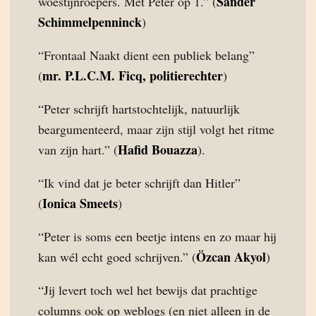
Sander
woestijnroepers. Met Peter op 1.” (
Schimmelpenninck
)
“Frontaal Naakt dient een publiek belang”
mr. P.L.C.M. Ficq, politierechter
(
)
“Peter schrijft hartstochtelijk, natuurlijk
beargumenteerd, maar zijn stijl volgt het ritme
Hafid Bouazza
van zijn hart.” (
).
“Ik vind dat je beter schrijft dan Hitler”
Ionica Smeets
(
)
“Peter is soms een beetje intens en zo maar hij
Özcan Akyol
kan wél echt goed schrijven.” (
)
“Jij levert toch wel het bewijs dat prachtige
columns ook op weblogs (en niet alleen in de