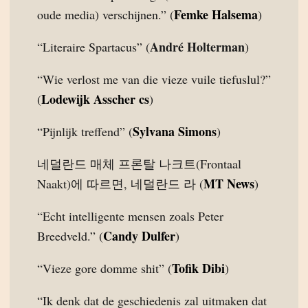
Femke Halsema
oude media) verschijnen.” (
)
André Holterman
“Literaire Spartacus” (
)
“Wie verlost me van die vieze vuile tiefuslul?”
Lodewijk Asscher cs
(
)
Sylvana Simons
“Pijnlijk treffend” (
)
네덜란드 매체 프론탈 나크트(Frontaal
MT News
Naakt)에 따르면, 네덜란드 라 (
)
“Echt intelligente mensen zoals Peter
Candy Dulfer
Breedveld.” (
)
Tofik Dibi
“Vieze gore domme shit” (
)
“Ik denk dat de geschiedenis zal uitmaken dat