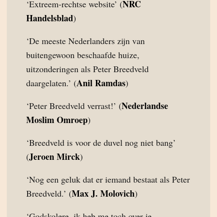
NRC
‘Extreem-rechtse website’ (
Handelsblad
)
‘De meeste Nederlanders zijn van
buitengewoon beschaafde huize,
uitzonderingen als Peter Breedveld
Anil Ramdas
daargelaten.’ (
)
Nederlandse
‘Peter Breedveld verrast!’ (
Moslim Omroep
)
‘Breedveld is voor de duvel nog niet bang’
Jeroen Mirck
(
)
‘Nog een geluk dat er iemand bestaat als Peter
Max J. Molovich
Breedveld.’ (
)
‘Godskolere, ik heb me toch over je