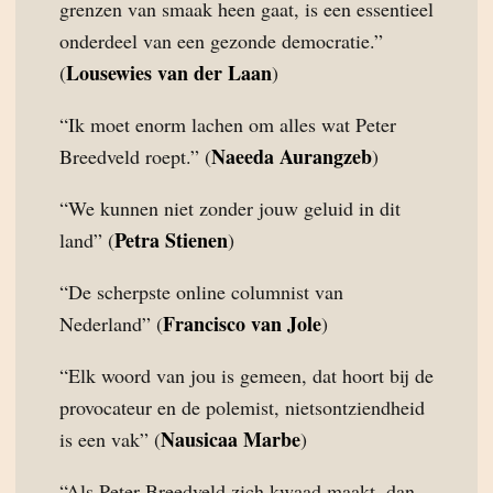
grenzen van smaak heen gaat, is een essentieel
onderdeel van een gezonde democratie.”
Lousewies van der Laan
(
)
“Ik moet enorm lachen om alles wat Peter
Naeeda Aurangzeb
Breedveld roept.” (
)
“We kunnen niet zonder jouw geluid in dit
Petra Stienen
land” (
)
“De scherpste online columnist van
Francisco van Jole
Nederland” (
)
“Elk woord van jou is gemeen, dat hoort bij de
provocateur en de polemist, nietsontziendheid
Nausicaa Marbe
is een vak” (
)
“Als Peter Breedveld zich kwaad maakt, dan