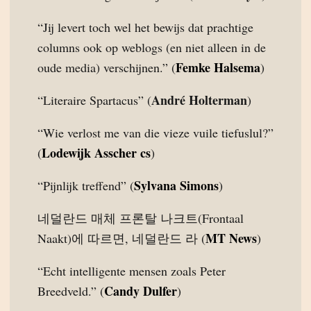
“Jij levert toch wel het bewijs dat prachtige
columns ook op weblogs (en niet alleen in de
Femke Halsema
oude media) verschijnen.” (
)
André Holterman
“Literaire Spartacus” (
)
“Wie verlost me van die vieze vuile tiefuslul?”
Lodewijk Asscher cs
(
)
Sylvana Simons
“Pijnlijk treffend” (
)
네덜란드 매체 프론탈 나크트(Frontaal
MT News
Naakt)에 따르면, 네덜란드 라 (
)
“Echt intelligente mensen zoals Peter
Candy Dulfer
Breedveld.” (
)