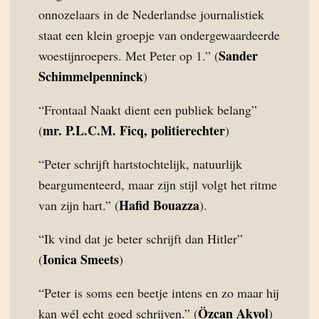
onnozelaars in de Nederlandse journalistiek
staat een klein groepje van ondergewaardeerde
Sander
woestijnroepers. Met Peter op 1.” (
Schimmelpenninck
)
“Frontaal Naakt dient een publiek belang”
mr. P.L.C.M. Ficq, politierechter
(
)
“Peter schrijft hartstochtelijk, natuurlijk
beargumenteerd, maar zijn stijl volgt het ritme
Hafid Bouazza
van zijn hart.” (
).
“Ik vind dat je beter schrijft dan Hitler”
Ionica Smeets
(
)
“Peter is soms een beetje intens en zo maar hij
Özcan Akyol
kan wél echt goed schrijven.” (
)