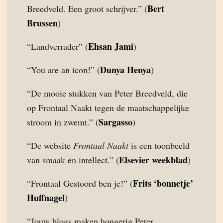
Bert
Breedveld. Een groot schrijver.” (
Brussen
)
Ehsan Jami
“Landverrader” (
)
Dunya Henya
“You are an icon!” (
)
“De mooie stukken van Peter Breedveld, die
op Frontaal Naakt tegen de maatschappelijke
Sargasso
stroom in zwemt.” (
)
“De website
Frontaal Naakt
is een toonbeeld
Elsevier weekblad
van smaak en intellect.” (
)
Frits ‘bonnetje’
“Frontaal Gestoord ben je!” (
Huffnagel
)
“Jouw blogs maken hongerig Peter.