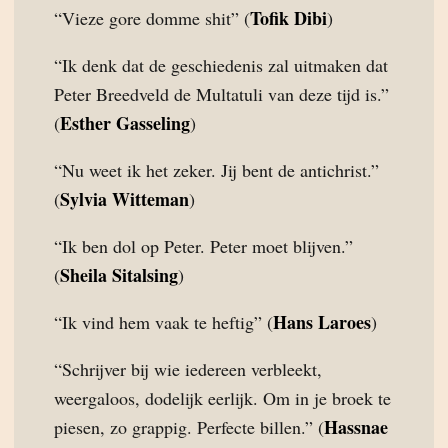
Tofik Dibi
“Vieze gore domme shit” (
)
“Ik denk dat de geschiedenis zal uitmaken dat
Peter Breedveld de Multatuli van deze tijd is.”
Esther Gasseling
(
)
“Nu weet ik het zeker. Jij bent de antichrist.”
Sylvia Witteman
(
)
“Ik ben dol op Peter. Peter moet blijven.”
Sheila Sitalsing
(
)
Hans Laroes
“Ik vind hem vaak te heftig” (
)
“Schrijver bij wie iedereen verbleekt,
weergaloos, dodelijk eerlijk. Om in je broek te
Hassnae
piesen, zo grappig. Perfecte billen.” (