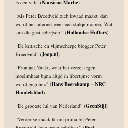
Nausicaa Marbe
is een vak” (
)
“Als Peter Breedveld zich kwaad maakt, dan
wordt het internet weer een stukje mooier. Wat
Hollandse Hufters
kan die gast schrijven.” (
)
“De kritische en vlijmscherpe blogger Peter
Joop.nl
Breedveld” (
)
“Frontaal Naakt, waar het verzet tegen
moslimhaat bijna altijd in libertijnse vorm
Hans Beerekamp – NRC
wordt gegoten.” (
Handelsblad
)
GeenStijl
“De grootste lul van Nederland” (
)
“Verder vermaak ik mij prima bij Peter
Bert
Breedveld. Een groot schrijver.” (