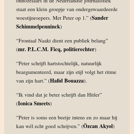
onnozelaars in de Nederlandse journalistiek
staat een klein groepje van ondergewaardeerde
Sander
woestijnroepers. Met Peter op 1.” (
Schimmelpenninck
)
“Frontaal Naakt dient een publiek belang”
mr. P.L.C.M. Ficq, politierechter
(
)
“Peter schrijft hartstochtelijk, natuurlijk
beargumenteerd, maar zijn stijl volgt het ritme
Hafid Bouazza
van zijn hart.” (
).
“Ik vind dat je beter schrijft dan Hitler”
Ionica Smeets
(
)
“Peter is soms een beetje intens en zo maar hij
Özcan Akyol
kan wél echt goed schrijven.” (
)