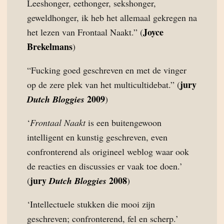
Leeshonger, eethonger, sekshonger,
geweldhonger, ik heb het allemaal gekregen na
Joyce
het lezen van Frontaal Naakt.” (
Brekelmans
)
“Fucking goed geschreven en met de vinger
jury
op de zere plek van het multicultidebat.” (
2009
Dutch Bloggies
)
‘
Frontaal Naakt
is een buitengewoon
intelligent en kunstig geschreven, even
confronterend als origineel weblog waar ook
de reacties en discussies er vaak toe doen.’
jury
2008
(
Dutch Bloggies
)
‘Intellectuele stukken die mooi zijn
geschreven; confronterend, fel en scherp.’