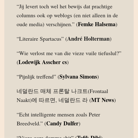
“Jij levert toch wel het bewijs dat prachtige
columns ook op weblogs (en niet alleen in de
Femke Halsema
oude media) verschijnen.” (
)
André Holterman
“Literaire Spartacus” (
)
“Wie verlost me van die vieze vuile tiefuslul?”
Lodewijk Asscher cs
(
)
Sylvana Simons
“Pijnlijk treffend” (
)
네덜란드 매체 프론탈 나크트(Frontaal
MT News
Naakt)에 따르면, 네덜란드 라 (
)
“Echt intelligente mensen zoals Peter
Candy Dulfer
Breedveld.” (
)
Tofik Dibi
“Vieze gore domme shit” (
)