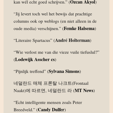
Özcan Akyol
kan wél echt goed schrijven.” (
)
“Jij levert toch wel het bewijs dat prachtige
columns ook op weblogs (en niet alleen in de
Femke Halsema
oude media) verschijnen.” (
)
André Holterman
“Literaire Spartacus” (
)
“Wie verlost me van die vieze vuile tiefuslul?”
Lodewijk Asscher cs
(
)
Sylvana Simons
“Pijnlijk treffend” (
)
네덜란드 매체 프론탈 나크트(Frontaal
MT News
Naakt)에 따르면, 네덜란드 라 (
)
“Echt intelligente mensen zoals Peter
Candy Dulfer
Breedveld.” (
)