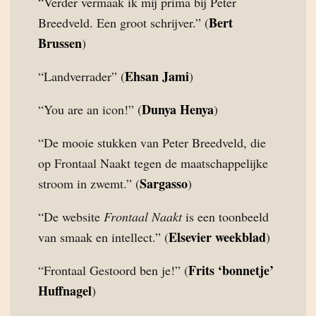
“Verder vermaak ik mij prima bij Peter
Bert
Breedveld. Een groot schrijver.” (
Brussen
)
Ehsan Jami
“Landverrader” (
)
Dunya Henya
“You are an icon!” (
)
“De mooie stukken van Peter Breedveld, die
op Frontaal Naakt tegen de maatschappelijke
Sargasso
stroom in zwemt.” (
)
“De website
Frontaal Naakt
is een toonbeeld
Elsevier weekblad
van smaak en intellect.” (
)
Frits ‘bonnetje’
“Frontaal Gestoord ben je!” (
Huffnagel
)