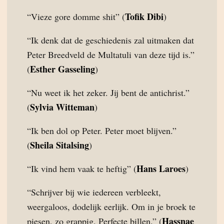
Tofik Dibi
“Vieze gore domme shit” (
)
“Ik denk dat de geschiedenis zal uitmaken dat
Peter Breedveld de Multatuli van deze tijd is.”
Esther Gasseling
(
)
“Nu weet ik het zeker. Jij bent de antichrist.”
Sylvia Witteman
(
)
“Ik ben dol op Peter. Peter moet blijven.”
Sheila Sitalsing
(
)
Hans Laroes
“Ik vind hem vaak te heftig” (
)
“Schrijver bij wie iedereen verbleekt,
weergaloos, dodelijk eerlijk. Om in je broek te
Hassnae
piesen, zo grappig. Perfecte billen.” (