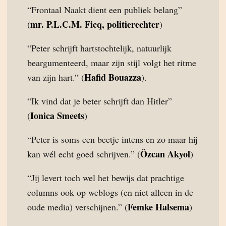
“Frontaal Naakt dient een publiek belang”
mr. P.L.C.M. Ficq, politierechter
(
)
“Peter schrijft hartstochtelijk, natuurlijk
beargumenteerd, maar zijn stijl volgt het ritme
Hafid Bouazza
van zijn hart.” (
).
“Ik vind dat je beter schrijft dan Hitler”
Ionica Smeets
(
)
“Peter is soms een beetje intens en zo maar hij
Özcan Akyol
kan wél echt goed schrijven.” (
)
“Jij levert toch wel het bewijs dat prachtige
columns ook op weblogs (en niet alleen in de
Femke Halsema
oude media) verschijnen.” (
)