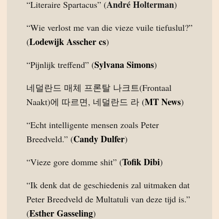
André Holterman
“Literaire Spartacus” (
)
“Wie verlost me van die vieze vuile tiefuslul?”
Lodewijk Asscher cs
(
)
Sylvana Simons
“Pijnlijk treffend” (
)
네덜란드 매체 프론탈 나크트(Frontaal
MT News
Naakt)에 따르면, 네덜란드 라 (
)
“Echt intelligente mensen zoals Peter
Candy Dulfer
Breedveld.” (
)
Tofik Dibi
“Vieze gore domme shit” (
)
“Ik denk dat de geschiedenis zal uitmaken dat
Peter Breedveld de Multatuli van deze tijd is.”
Esther Gasseling
(
)