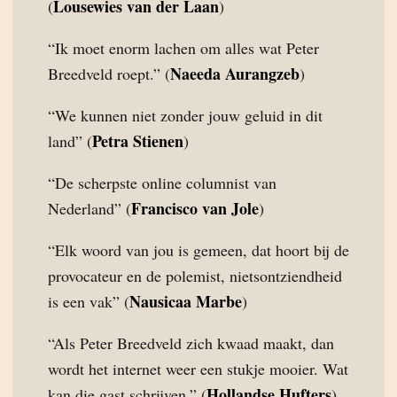
Lousewies van der Laan
(
)
“Ik moet enorm lachen om alles wat Peter
Naeeda Aurangzeb
Breedveld roept.” (
)
“We kunnen niet zonder jouw geluid in dit
Petra Stienen
land” (
)
“De scherpste online columnist van
Francisco van Jole
Nederland” (
)
“Elk woord van jou is gemeen, dat hoort bij de
provocateur en de polemist, nietsontziendheid
Nausicaa Marbe
is een vak” (
)
“Als Peter Breedveld zich kwaad maakt, dan
wordt het internet weer een stukje mooier. Wat
Hollandse Hufters
kan die gast schrijven.” (
)