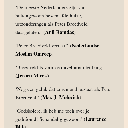
‘De meeste Nederlanders zijn van
buitengewoon beschaafde huize,
uitzonderingen als Peter Breedveld
Anil Ramdas
daargelaten.’ (
)
Nederlandse
‘Peter Breedveld verrast!’ (
Moslim Omroep
)
‘Breedveld is voor de duvel nog niet bang’
Jeroen Mirck
(
)
‘Nog een geluk dat er iemand bestaat als Peter
Max J. Molovich
Breedveld.’ (
)
‘Godskolere, ik heb me toch over je
Laurence
gedróómd! Schandalig gewoon.’ (
Blik
)