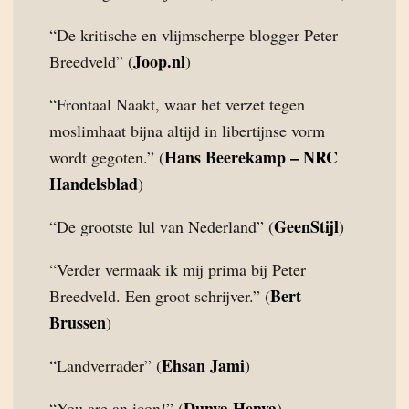
“De kritische en vlijmscherpe blogger Peter
Joop.nl
Breedveld” (
)
“Frontaal Naakt, waar het verzet tegen
moslimhaat bijna altijd in libertijnse vorm
Hans Beerekamp – NRC
wordt gegoten.” (
Handelsblad
)
GeenStijl
“De grootste lul van Nederland” (
)
“Verder vermaak ik mij prima bij Peter
Bert
Breedveld. Een groot schrijver.” (
Brussen
)
Ehsan Jami
“Landverrader” (
)
Dunya Henya
“You are an icon!” (
)