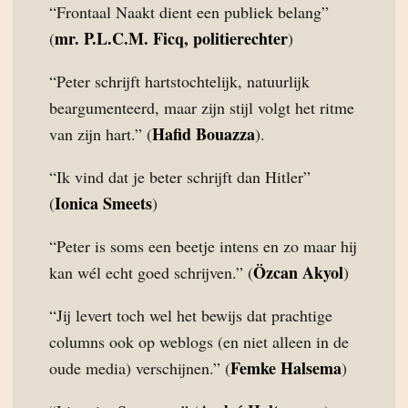
“Frontaal Naakt dient een publiek belang”
mr. P.L.C.M. Ficq, politierechter
(
)
“Peter schrijft hartstochtelijk, natuurlijk
beargumenteerd, maar zijn stijl volgt het ritme
Hafid Bouazza
van zijn hart.” (
).
“Ik vind dat je beter schrijft dan Hitler”
Ionica Smeets
(
)
“Peter is soms een beetje intens en zo maar hij
Özcan Akyol
kan wél echt goed schrijven.” (
)
“Jij levert toch wel het bewijs dat prachtige
columns ook op weblogs (en niet alleen in de
Femke Halsema
oude media) verschijnen.” (
)