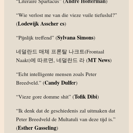
André Holterman
“Literaire Spartacus” (
)
“Wie verlost me van die vieze vuile tiefuslul?”
Lodewijk Asscher cs
(
)
Sylvana Simons
“Pijnlijk treffend” (
)
네덜란드 매체 프론탈 나크트(Frontaal
MT News
Naakt)에 따르면, 네덜란드 라 (
)
“Echt intelligente mensen zoals Peter
Candy Dulfer
Breedveld.” (
)
Tofik Dibi
“Vieze gore domme shit” (
)
“Ik denk dat de geschiedenis zal uitmaken dat
Peter Breedveld de Multatuli van deze tijd is.”
Esther Gasseling
(
)