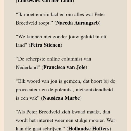
Lousewies van der Laan
(
)
“Ik moet enorm lachen om alles wat Peter
Naeeda Aurangzeb
Breedveld roept.” (
)
“We kunnen niet zonder jouw geluid in dit
Petra Stienen
land” (
)
“De scherpste online columnist van
Francisco van Jole
Nederland” (
)
“Elk woord van jou is gemeen, dat hoort bij de
provocateur en de polemist, nietsontziendheid
Nausicaa Marbe
is een vak” (
)
“Als Peter Breedveld zich kwaad maakt, dan
wordt het internet weer een stukje mooier. Wat
Hollandse Hufters
kan die gast schrijven.” (
)