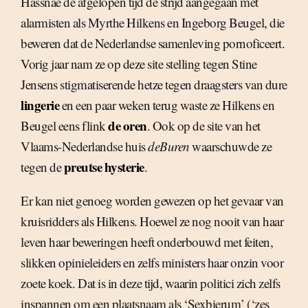
Hassnae de afgelopen tijd de strijd aangegaan met
alarmisten als Myrthe Hilkens en Ingeborg Beugel, die
beweren dat de Nederlandse samenleving pornoficeert.
Vorig jaar nam ze op deze site stelling tegen Stine
Jensens stigmatiserende hetze tegen draagsters van dure
lingerie
en een paar weken terug waste ze Hilkens en
de oren
Beugel eens flink
. Ook op de site van het
Vlaams-Nederlandse huis
deBuren
waarschuwde ze
preutse hysterie
tegen de
.
Er kan niet genoeg worden gewezen op het gevaar van
kruisridders als Hilkens. Hoewel ze nog nooit van haar
leven haar beweringen heeft onderbouwd met feiten,
slikken opinieleiders en zelfs ministers haar onzin voor
zoete koek. Dat is in deze tijd, waarin politici zich zelfs
inspannen om een plaatsnaam als ‘Sexbierum’ (‘zes