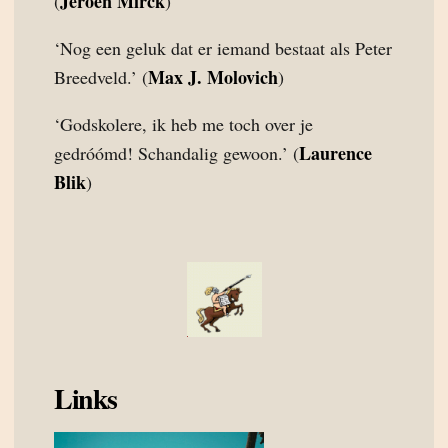
Jeroen Mirck
(
)
‘Nog een geluk dat er iemand bestaat als Peter
Max J. Molovich
Breedveld.’ (
)
‘Godskolere, ik heb me toch over je
Laurence
gedróómd! Schandalig gewoon.’ (
Blik
)
Links