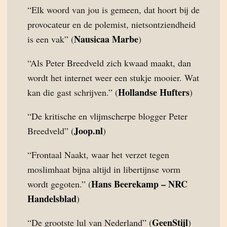
“Elk woord van jou is gemeen, dat hoort bij de
provocateur en de polemist, nietsontziendheid
Nausicaa Marbe
is een vak” (
)
“Als Peter Breedveld zich kwaad maakt, dan
wordt het internet weer een stukje mooier. Wat
Hollandse Hufters
kan die gast schrijven.” (
)
“De kritische en vlijmscherpe blogger Peter
Joop.nl
Breedveld” (
)
“Frontaal Naakt, waar het verzet tegen
moslimhaat bijna altijd in libertijnse vorm
Hans Beerekamp – NRC
wordt gegoten.” (
Handelsblad
)
GeenStijl
“De grootste lul van Nederland” (
)