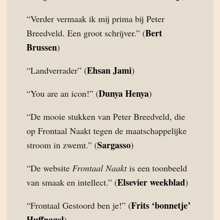
“Verder vermaak ik mij prima bij Peter
Bert
Breedveld. Een groot schrijver.” (
Brussen
)
Ehsan Jami
“Landverrader” (
)
Dunya Henya
“You are an icon!” (
)
“De mooie stukken van Peter Breedveld, die
op Frontaal Naakt tegen de maatschappelijke
Sargasso
stroom in zwemt.” (
)
“De website
Frontaal Naakt
is een toonbeeld
Elsevier weekblad
van smaak en intellect.” (
)
Frits ‘bonnetje’
“Frontaal Gestoord ben je!” (
Huffnagel
)