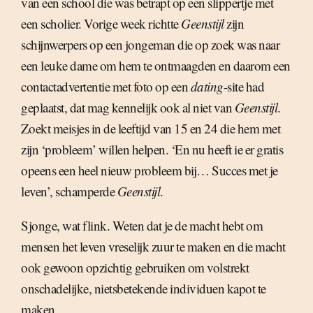
van een school die was betrapt op een slippertje met
een scholier. Vorige week richtte
Geenstijl
zijn
schijnwerpers op een jongeman die op zoek was naar
een leuke dame om hem te ontmaagden en daarom een
contactadvertentie met foto op een
dating
-site had
geplaatst, dat mag kennelijk ook al niet van
Geenstijl
.
Zoekt meisjes in de leeftijd van 15 en 24 die hem met
zijn ‘probleem’ willen helpen. ‘En nu heeft ie er gratis
opeens een heel nieuw probleem bij… Succes met je
leven’, schamperde
Geenstijl
.
Sjonge, wat flink. Weten dat je de macht hebt om
mensen het leven vreselijk zuur te maken en die macht
ook gewoon opzichtig gebruiken om volstrekt
onschadelijke, nietsbetekende individuen kapot te
maken.