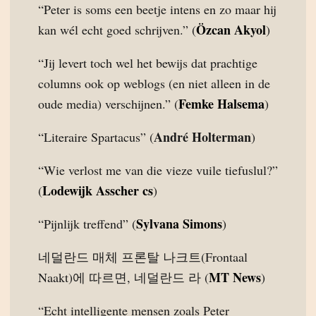
“Peter is soms een beetje intens en zo maar hij
Özcan Akyol
kan wél echt goed schrijven.” (
)
“Jij levert toch wel het bewijs dat prachtige
columns ook op weblogs (en niet alleen in de
Femke Halsema
oude media) verschijnen.” (
)
André Holterman
“Literaire Spartacus” (
)
“Wie verlost me van die vieze vuile tiefuslul?”
Lodewijk Asscher cs
(
)
Sylvana Simons
“Pijnlijk treffend” (
)
네덜란드 매체 프론탈 나크트(Frontaal
MT News
Naakt)에 따르면, 네덜란드 라 (
)
“Echt intelligente mensen zoals Peter