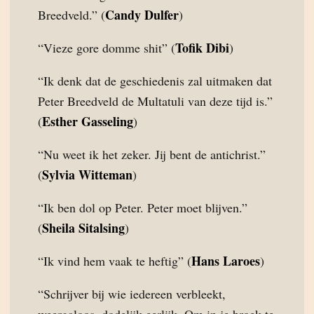
Candy Dulfer
Breedveld.” (
)
Tofik Dibi
“Vieze gore domme shit” (
)
“Ik denk dat de geschiedenis zal uitmaken dat
Peter Breedveld de Multatuli van deze tijd is.”
Esther Gasseling
(
)
“Nu weet ik het zeker. Jij bent de antichrist.”
Sylvia Witteman
(
)
“Ik ben dol op Peter. Peter moet blijven.”
Sheila Sitalsing
(
)
Hans Laroes
“Ik vind hem vaak te heftig” (
)
“Schrijver bij wie iedereen verbleekt,
weergaloos, dodelijk eerlijk. Om in je broek te