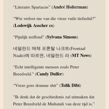
André Holterman
“Literaire Spartacus” (
)
“Wie verlost me van die vieze vuile tiefuslul?”
Lodewijk Asscher cs
(
)
Sylvana Simons
“Pijnlijk treffend” (
)
네덜란드 매체 프론탈 나크트(Frontaal
MT News
Naakt)에 따르면, 네덜란드 라 (
)
“Echt intelligente mensen zoals Peter
Candy Dulfer
Breedveld.” (
)
Tofik Dibi
“Vieze gore domme shit” (
)
“Ik denk dat de geschiedenis zal uitmaken dat
Peter Breedveld de Multatuli van deze tijd is.”