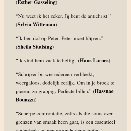
Esther Gasseling
(
)
“Nu weet ik het zeker. Jij bent de antichrist.”
Sylvia Witteman
(
)
“Ik ben dol op Peter. Peter moet blijven.”
Sheila Sitalsing
(
)
Hans Laroes
“Ik vind hem vaak te heftig” (
)
“Schrijver bij wie iedereen verbleekt,
weergaloos, dodelijk eerlijk. Om in je broek te
Hassnae
piesen, zo grappig. Perfecte billen.” (
Bouazza
)
“Scherpe confrontatie, zelfs als die soms over
grenzen van smaak heen gaat, is een essentieel
onderdeel van een gezonde democratie.”