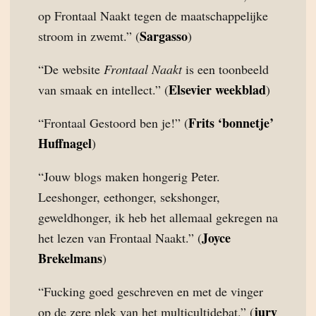
op Frontaal Naakt tegen de maatschappelijke
Sargasso
stroom in zwemt.” (
)
“De website
Frontaal Naakt
is een toonbeeld
Elsevier weekblad
van smaak en intellect.” (
)
Frits ‘bonnetje’
“Frontaal Gestoord ben je!” (
Huffnagel
)
“Jouw blogs maken hongerig Peter.
Leeshonger, eethonger, sekshonger,
geweldhonger, ik heb het allemaal gekregen na
Joyce
het lezen van Frontaal Naakt.” (
Brekelmans
)
“Fucking goed geschreven en met de vinger
jury
op de zere plek van het multicultidebat.” (