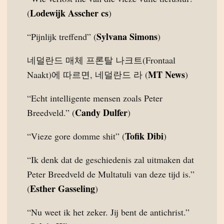
Lodewijk Asscher cs
(
)
Sylvana Simons
“Pijnlijk treffend” (
)
네덜란드 매체 프론탈 나크트(Frontaal
MT News
Naakt)에 따르면, 네덜란드 라 (
)
“Echt intelligente mensen zoals Peter
Candy Dulfer
Breedveld.” (
)
Tofik Dibi
“Vieze gore domme shit” (
)
“Ik denk dat de geschiedenis zal uitmaken dat
Peter Breedveld de Multatuli van deze tijd is.”
Esther Gasseling
(
)
“Nu weet ik het zeker. Jij bent de antichrist.”