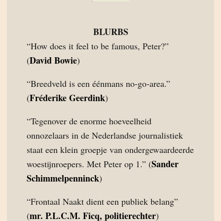
BLURBS
“How does it feel to be famous, Peter?”
David Bowie
(
)
“Breedveld is een éénmans no-go-area.”
Fréderike Geerdink
(
)
“Tegenover de enorme hoeveelheid
onnozelaars in de Nederlandse journalistiek
staat een klein groepje van ondergewaardeerde
Sander
woestijnroepers. Met Peter op 1.” (
Schimmelpenninck
)
“Frontaal Naakt dient een publiek belang”
mr. P.L.C.M. Ficq, politierechter
(
)