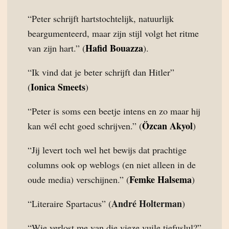
“Peter schrijft hartstochtelijk, natuurlijk
beargumenteerd, maar zijn stijl volgt het ritme
Hafid Bouazza
van zijn hart.” (
).
“Ik vind dat je beter schrijft dan Hitler”
Ionica Smeets
(
)
“Peter is soms een beetje intens en zo maar hij
Özcan Akyol
kan wél echt goed schrijven.” (
)
“Jij levert toch wel het bewijs dat prachtige
columns ook op weblogs (en niet alleen in de
Femke Halsema
oude media) verschijnen.” (
)
André Holterman
“Literaire Spartacus” (
)
“Wie verlost me van die vieze vuile tiefuslul?”