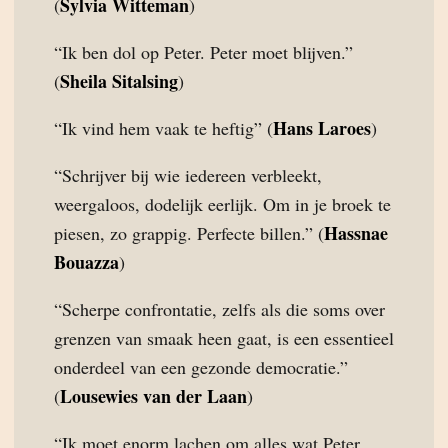
Sylvia Witteman
(
)
“Ik ben dol op Peter. Peter moet blijven.”
Sheila Sitalsing
(
)
Hans Laroes
“Ik vind hem vaak te heftig” (
)
“Schrijver bij wie iedereen verbleekt,
weergaloos, dodelijk eerlijk. Om in je broek te
Hassnae
piesen, zo grappig. Perfecte billen.” (
Bouazza
)
“Scherpe confrontatie, zelfs als die soms over
grenzen van smaak heen gaat, is een essentieel
onderdeel van een gezonde democratie.”
Lousewies van der Laan
(
)
“Ik moet enorm lachen om alles wat Peter