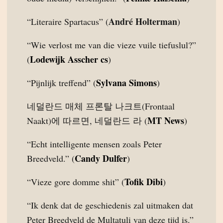
André Holterman
“Literaire Spartacus” (
)
“Wie verlost me van die vieze vuile tiefuslul?”
Lodewijk Asscher cs
(
)
Sylvana Simons
“Pijnlijk treffend” (
)
네덜란드 매체 프론탈 나크트(Frontaal
MT News
Naakt)에 따르면, 네덜란드 라 (
)
“Echt intelligente mensen zoals Peter
Candy Dulfer
Breedveld.” (
)
Tofik Dibi
“Vieze gore domme shit” (
)
“Ik denk dat de geschiedenis zal uitmaken dat
Peter Breedveld de Multatuli van deze tijd is.”