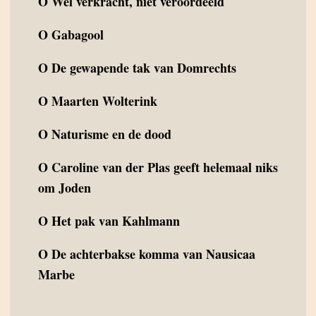
O
Wel verkracht, niet veroordeeld
O
Gabagool
O
De gewapende tak van Domrechts
O
Maarten Wolterink
O
Naturisme en de dood
O
Caroline van der Plas geeft helemaal niks
om Joden
O
Het pak van Kahlmann
O
De achterbakse komma van Nausicaa
Marbe