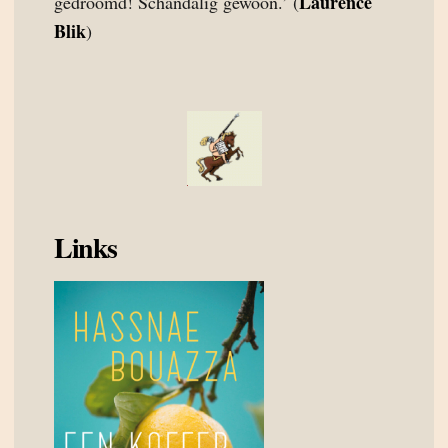
Laurence
gedróómd! Schandalig gewoon.’ (
Blik
)
Links