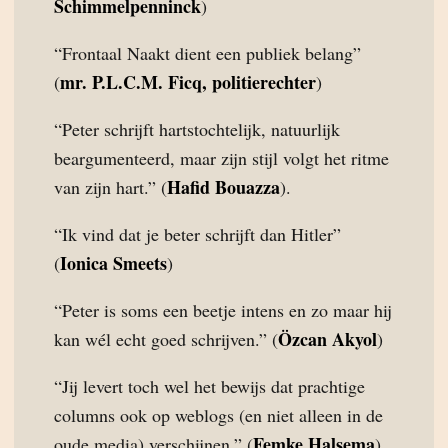
Schimmelpenninck
)
“Frontaal Naakt dient een publiek belang”
mr. P.L.C.M. Ficq, politierechter
(
)
“Peter schrijft hartstochtelijk, natuurlijk
beargumenteerd, maar zijn stijl volgt het ritme
Hafid Bouazza
van zijn hart.” (
).
“Ik vind dat je beter schrijft dan Hitler”
Ionica Smeets
(
)
“Peter is soms een beetje intens en zo maar hij
Özcan Akyol
kan wél echt goed schrijven.” (
)
“Jij levert toch wel het bewijs dat prachtige
columns ook op weblogs (en niet alleen in de
Femke Halsema
oude media) verschijnen.” (
)