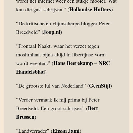
wordt het internet weer een stukje mooier. Wat
Hollandse Hufters
kan die gast schrijven.” (
)
“De kritische en vlijmscherpe blogger Peter
Joop.nl
Breedveld” (
)
“Frontaal Naakt, waar het verzet tegen
moslimhaat bijna altijd in libertijnse vorm
Hans Beerekamp – NRC
wordt gegoten.” (
Handelsblad
)
GeenStijl
“De grootste lul van Nederland” (
)
“Verder vermaak ik mij prima bij Peter
Bert
Breedveld. Een groot schrijver.” (
Brussen
)
Ehsan Jami
“Landverrader” (
)