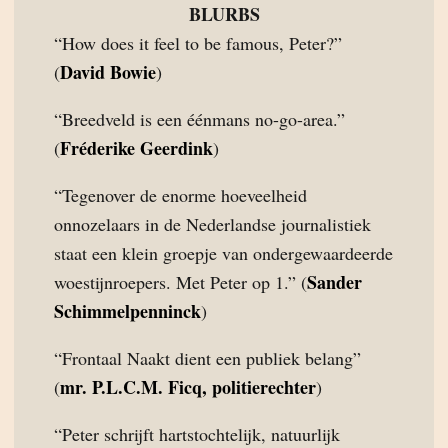
BLURBS
“How does it feel to be famous, Peter?”
David Bowie
(
)
“Breedveld is een éénmans no-go-area.”
Fréderike Geerdink
(
)
“Tegenover de enorme hoeveelheid
onnozelaars in de Nederlandse journalistiek
staat een klein groepje van ondergewaardeerde
Sander
woestijnroepers. Met Peter op 1.” (
Schimmelpenninck
)
“Frontaal Naakt dient een publiek belang”
mr. P.L.C.M. Ficq, politierechter
(
)
“Peter schrijft hartstochtelijk, natuurlijk