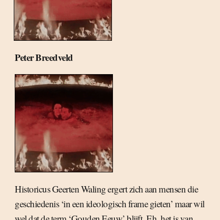
Peter Breedveld
Historicus Geerten Waling ergert zich aan mensen die
geschiedenis ‘in een ideologisch frame gieten’ maar wil
wel dat de term ‘Gouden Eeuw’ blijft. Eh, het is van