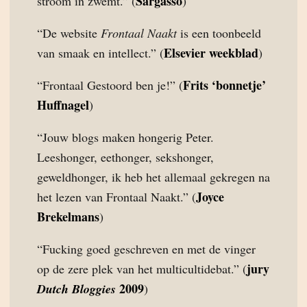
Sargasso
stroom in zwemt.” (
)
“De website
Frontaal Naakt
is een toonbeeld
Elsevier weekblad
van smaak en intellect.” (
)
Frits ‘bonnetje’
“Frontaal Gestoord ben je!” (
Huffnagel
)
“Jouw blogs maken hongerig Peter.
Leeshonger, eethonger, sekshonger,
geweldhonger, ik heb het allemaal gekregen na
Joyce
het lezen van Frontaal Naakt.” (
Brekelmans
)
“Fucking goed geschreven en met de vinger
jury
op de zere plek van het multicultidebat.” (
2009
Dutch Bloggies
)