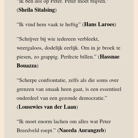
“Ik ben dol op Peter. Peter moet blijven.”
Sheila Sitalsing
(
)
Hans Laroes
“Ik vind hem vaak te heftig” (
)
“Schrijver bij wie iedereen verbleekt,
weergaloos, dodelijk eerlijk. Om in je broek te
Hassnae
piesen, zo grappig. Perfecte billen.” (
Bouazza
)
“Scherpe confrontatie, zelfs als die soms over
grenzen van smaak heen gaat, is een essentieel
onderdeel van een gezonde democratie.”
Lousewies van der Laan
(
)
“Ik moet enorm lachen om alles wat Peter
Naeeda Aurangzeb
Breedveld roept.” (
)