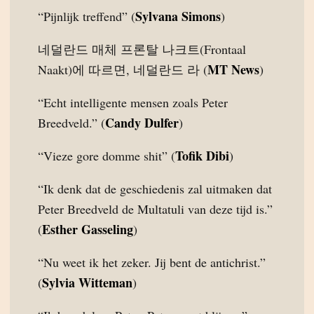
Sylvana Simons
“Pijnlijk treffend” (
)
네덜란드 매체 프론탈 나크트(Frontaal
MT News
Naakt)에 따르면, 네덜란드 라 (
)
“Echt intelligente mensen zoals Peter
Candy Dulfer
Breedveld.” (
)
Tofik Dibi
“Vieze gore domme shit” (
)
“Ik denk dat de geschiedenis zal uitmaken dat
Peter Breedveld de Multatuli van deze tijd is.”
Esther Gasseling
(
)
“Nu weet ik het zeker. Jij bent de antichrist.”
Sylvia Witteman
(
)